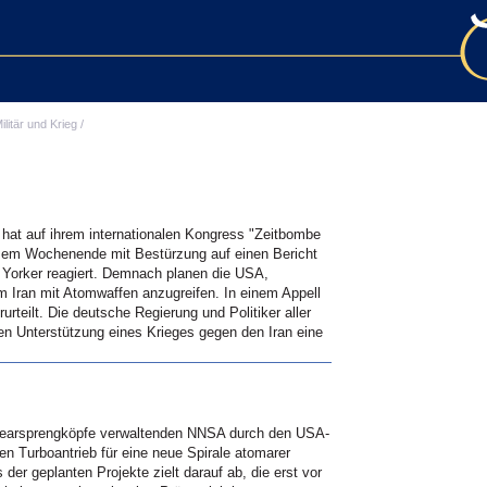
ilitär und Krieg
/
hat auf ihrem internationalen Kongress "Zeitbombe
sem Wochenende mit Bestürzung auf einen Bericht
orker reagiert. Demnach planen die USA,
m Iran mit Atomwaffen anzugreifen. In einem Appell
urteilt. Die deutsche Regierung und Politiker aller
hen Unterstützung eines Krieges gegen den Iran eine
learsprengköpfe verwaltenden NNSA durch den USA-
en Turboantrieb für eine neue Spirale atomarer
r geplanten Projekte zielt darauf ab, die erst vor