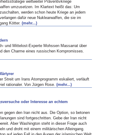
heitsstrategie weltweiter Präventivkriege
affen umzusetzen. Im Klartext heißt das: Um
zuschalten, werden schon heute Kriege an jedem
s verlangen dafür neue Nuklearwaffen, die sie im
fgang Kötter.
(mehr...)
ndern
ah- und Mittelost-Experte Mohssen Massarrat über
 und den Charme eines russischen Kompromisses.
ärtyrer
 Streit um Irans Atomprogramm eskaliert, verläuft
viel rationaler. Von Jürgen Rose.
(mehr...)
gsversuche oder Interesse an echtem
en gegen den Iran nicht aus. Die Option, so betonen
lanungen sind fortgeschritten. Gebe der Iran nicht
ereit. Aber Washington steht in dieser Frage auch
deln und droht mit einem militärischen Alleingang.
ton auf jeden Fall in den Augen der islamischen Welt