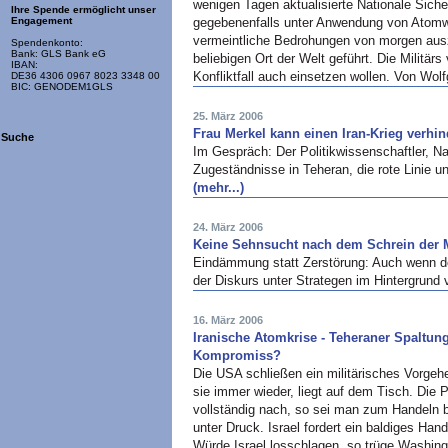
wenigen Tagen aktualisierte Nationale Sicher
Ihre Spende ermöglicht unser
gegebenenfalls unter Anwendung von Atomw
Engagement
vermeintliche Bedrohungen von morgen aus
Spendenkonto:
Bank: GLS Bank eG
beliebigen Ort der Welt geführt. Die Militär
IBAN:
Konfliktfall auch einsetzen wollen. Von Wol
DE36 4306 0967 8023 3348 00
BIC: GENODEM1GLS
25. März 2006
Frau Merkel kann einen Iran-Krieg verhi
Suche
Im Gespräch: Der Politikwissenschaftler, N
Zugeständnisse in Teheran, die rote Linie
(mehr...)
24. März 2006
Keine Sehnsucht nach dem Schrein der M
Eindämmung statt Zerstörung: Auch wenn der
der Diskurs unter Strategen im Hintergrund 
16. März 2006
Iranische Atomkrise - Teheraner Spaltun
Kompromiss?
Die
USA
schließen ein militärisches Vorgeh
sie immer wieder, liegt auf dem Tisch. Die P
vollständig nach, so sei man zum Handeln b
unter Druck. Israel fordert ein baldiges Han
Würde Israel losschlagen, so trüge Washing