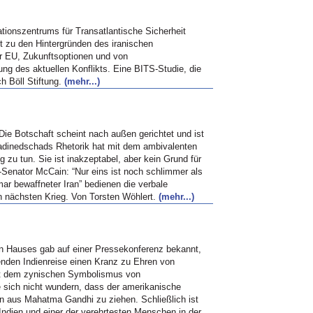
ationszentrums für Transatlantische Sicherheit
t zu den Hintergründen des iranischen
er
EU,
Zukunftsoptionen und von
ng des aktuellen Konflikts. Eine
BITS
-Studie, die
ch Böll Stiftung.
(mehr...)
Die Botschaft scheint nach außen gerichtet und ist
madinedschads Rhetorik hat mit dem ambivalenten
zu tun. Sie ist inakzeptabel, aber kein Grund für
-Senator McCain: “Nur eins ist noch schlimmer als
omar bewaffneter Iran” bedienen die verbale
n nächsten Krieg. Von Torsten Wöhlert.
(mehr...)
en Hauses gab auf einer Pressekonferenz bekannt,
enden Indienreise einen Kranz zu Ehren von
it dem zynischen Symbolismus von
e sich nicht wundern, dass der amerikanische
en aus Mahatma Gandhi zu ziehen. Schließlich ist
Indien und einer der verehrtesten Menschen in der