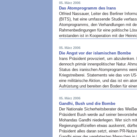
05. März 2006
Das Atomprogramm des Irans
Otfried Nassauer, Leiter des Berliner Inform
(BITS), hat eine umfassende Studie verfass
Atomprogramms, den Verhandlungen mit d
Rahmenbedingungen für eine politische Lösu
entstanden ist in Kooperation mit der Heinri
05. März 2006
Die Angst vor der islamischen Bombe
Irans Präsident provoziert, um abzulenken. 
dennoch primär innenpolitischer Natur. Ah
Status des iranischen Atomprogramms wenig 
Kriegstreiberei. Statements wie das von US
eine militärische Aktion, und das ist ein at
Aufrüstung und bereiten den Boden für eine
05. März 2006
Gandhi, Bush und die Bombe
Der Nationale Sicherheitsberater des Weiß
Präsident Bush werde auf seiner bevorsteh
Mohandas Gandhi niederlegen. Wer sich m
Regierungsoffiziellen etwas auskennt, dürft
Präsident alles daran setzt, einen PR-Nutz
Gandhi einer der verehrtesten Menschen in 