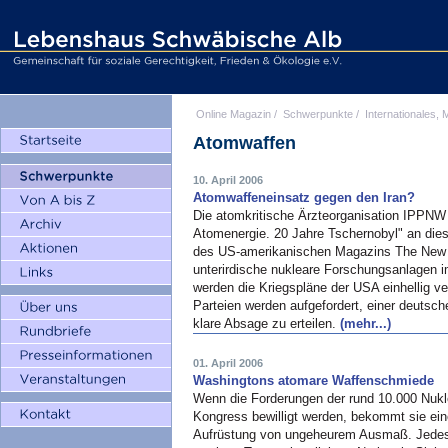
Online Magazin
/
Schwerpunkte
/
Internationales, M
Atomwaffen
10. April 2006
Atomwaffeneinsatz gegen den Iran?
Die atomkritische Ärzteorganisation IPPNW 
Atomenergie. 20 Jahre Tschernobyl" an die
des US-amerikanischen Magazins The New Y
unterirdische nukleare Forschungsanlagen i
werden die Kriegspläne der USA einhellig ver
Parteien werden aufgefordert, einer deutsc
klare Absage zu erteilen.
(mehr...)
01. April 2006
Washingtons atomare Waffenschmiede
Wenn die Forderungen der rund 10.000 Nuk
Kongress bewilligt werden, bekommt sie ein
Aufrüstung von ungeheurem Ausmaß. Jedes de