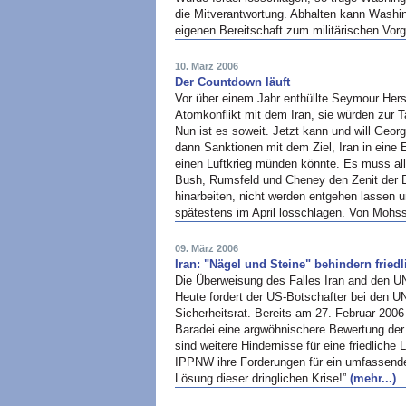
die Mitverantwortung. Abhalten kann Washing
eigenen Bereitschaft zum militärischen Vor
10. März 2006
Der Countdown läuft
Vor über einem Jahr enthüllte Seymour Her
Atomkonflikt mit dem Iran, sie würden zur Ta
Nun ist es soweit. Jetzt kann und will Geor
dann Sanktionen mit dem Ziel, Iran in eine E
einen Luftkrieg münden könnte. Es muss al
Bush, Rumsfeld und Cheney den Zenit der Es
hinarbeiten, nicht werden entgehen lassen 
spätestens im April losschlagen. Von Mohs
09. März 2006
Iran: "Nägel und Steine" behindern fried
Die Überweisung des Falles Iran and den UN-
Heute fordert der US-Botschafter bei den U
Sicherheitsrat. Bereits am 27. Februar 200
Baradei eine argwöhnischere Bewertung der
sind weitere Hindernisse für eine friedlic
IPPNW
ihre Forderungen für ein umfassend
Lösung dieser dringlichen Krise!”
(mehr...)