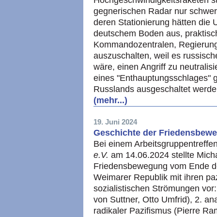
Hochgeschwindigkeitsraketen sta
gegnerischen Radar nur schwer 
deren Stationierung hätten die 
deutschem Boden aus, praktisch
Kommandozentralen, Regierungs
auszuschalten, weil es russis
wäre, einen Angriff zu neutrali
eines "Enthauptungsschlages" 
Russlands ausgeschaltet werde
(mehr...)
19. Juni 2024
Geschichte der Friedensbewe
Bei einem Arbeitsgruppentreffe
e.V.
am 14.06.2024 stellte Mich
Friedensbewegung vom Ende de
Weimarer Republik mit ihren paz
sozialistischen Strömungen vor:
von Suttner, Otto Umfrid), 2. ana
radikaler Pazifismus (Pierre Ram