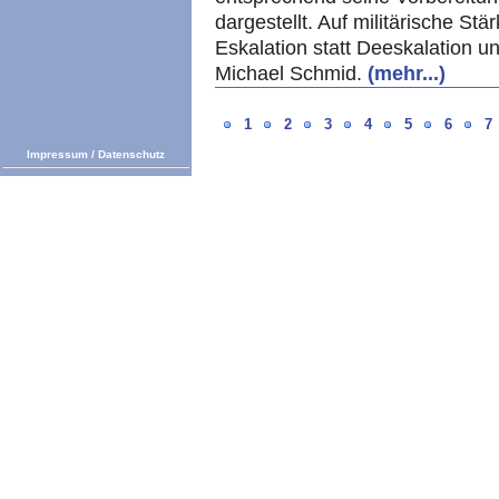
dargestellt. Auf militärische Stä
Eskalation statt Deeskalation un
Michael Schmid.
(mehr...)
1
2
3
4
5
6
7
Impressum
/
Datenschutz