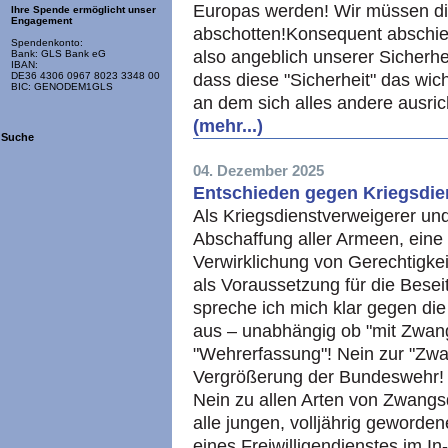
Europas werden! Wir müssen d
Ihre Spende ermöglicht unser
Engagement
abschotten!Konsequent abschiebe
Spendenkonto:
also angeblich unserer Sicherhei
Bank: GLS Bank eG
IBAN:
dass diese "Sicherheit" das wich
DE36 4306 0967 8023 3348 00
BIC: GENODEM1GLS
an dem sich alles andere ausri
(mehr...)
Suche
04. Dezember 2025
Entschieden gegen Kriegsdien
Als Kriegsdienstverweigerer und 
Abschaffung aller Armeen, eine v
Verwirklichung von Gerechtig­k
als Voraussetzung für die Besei
spreche ich mich klar gegen die
aus – unabhängig ob "mit Zwan
"Wehrerfassung"! Nein zur "Zw
Vergrößerung der Bundeswehr! N
Nein zu allen Arten von Zwang
alle jungen, volljährig geword
eines Freiwilligendienstes im I