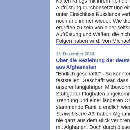
Kalten Kriegs mit ihrem Feind
Aufrüstung durchgesetzt und e
unter Einschluss Russlands verh
noch und immer wieder. Wie di
ergriffen zu sein von einer selt
Aufrüstung und Waffen, die nich
Folgen haben wird. Von Michae
13. Dezember 2024
Über die Beziehung der deut
aus Afghanistan
"Endlich geschafft!" - So konnte
feststellen. Geschafft war, das
unserer langjährigen Mitbewoh
Stuttgarter Flughafen angekom
Trennung und einer längeren Od
stammende Familie endlich wied
Schwäbische Alb
haben Afghani
nie ganz aus dem Blick verlor
mit Afghanen. Doch durch dieses