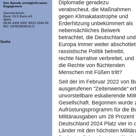
Diplomatie geradezu
Ihre Spende ermöglicht unser
Engagement
verabscheut, die Maßnahmen
Spendenkonto:
gegen Klimakatastrophe und
Bank: GLS Bank eG
IBAN:
Erderhitzung unbekümmert als
DE36 4306 0967 8023 3348 00
BIC: GENODEM1GLS
nebensächliches Beiwerk
betrachtet, die Deutschland und
Suche
Europa immer weiter abschottet
rassistische Politik betreibt,
rechte Narrative verbreitet, und
die Rechte von flüchtenden
Menschen mit Füßen tritt?
Seit der im Februar 2022 von 
ausgerufenen "Zeitenwende" erle
unvorstellbare eskalierende Milit
Gesellschaft. Begonnen wurde 
Aufrüstungsprogramm für die B
Militärausgaben um 28 Prozent 
Deutschland 2024 Platz vier in
Länder mit den höchsten Militä