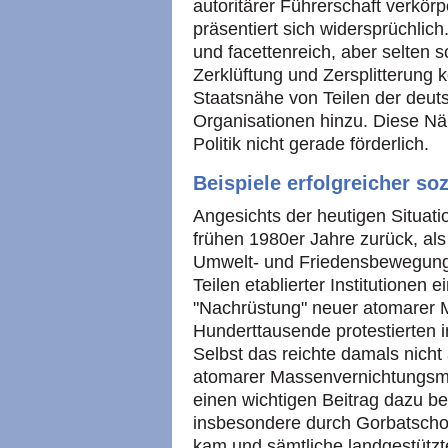
autoritärer Führerschaft verkörp
präsentiert sich widersprüchlic
und facettenreich, aber selten s
Zerklüftung und Zersplitterung
Staatsnähe von Teilen der deuts
Organisationen hinzu. Diese Näh
Politik nicht gerade förderlich.
Beispiele erfolgreicher s
Angesichts der heutigen Situati
frühen 1980er Jahre zurück, al
Umwelt- und Friedensbewegung,
Teilen etablierter Institutione
"Nachrüstung" neuer atomarer M
Hunderttausende protestierten 
Selbst das reichte damals nicht
atomarer Massenvernichtungsmit
einen wichtigen Beitrag dazu be
insbesondere durch Gorbatschow
kam und sämtliche landgestützt