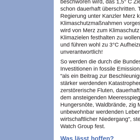
beschworen wird, das 1,5° C Zie
schon dauerhaft überschritten. 
Regierung unter Kanzler Merz 
Klimaschutzmaßnahmen vorgese
wird von Merz zum Klimaschutz l
Klimazielen festhalten zu wollen
und führen wohl zu 3°C Aufheizu
unverantwortlich!
So werden die durch die Bunde
Investitionen in fossile Emission
"als ein Beitrag zur Beschleun
stärker werdenden Katastrophen
zerstörerische Fluten, dauerhaft
dem ansteigenden Meeresspieg
Hungersnöte, Waldbrände, zig M
unbewohnbar werdenden Leben
wirtschaftlicher Niedergang", st
Watch Group fest.
Was lässt hoffen?