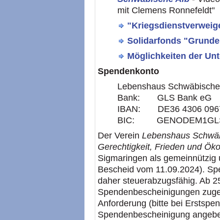
mit Clemens Ronnefeldt"
"Kriegsdienstverweig
Solidarfonds "Grund
Möglichkeiten der Un
Spendenkonto
Lebenshaus Schwäbische 
Bank: GLS Bank eG
IBAN: DE36 4306 0967
BIC: GENODEM1GL
Der Verein
Lebenshaus Schwäbi
Gerechtigkeit, Frieden und Öko
Sigmaringen als gemeinnützig u
Bescheid vom 11.09.2024). Spe
daher steuerabzugsfähig. Ab 2
Spendenbescheinigungen zugeste
Anforderung (bitte bei Erstspe
Spendenbescheinigung angebe