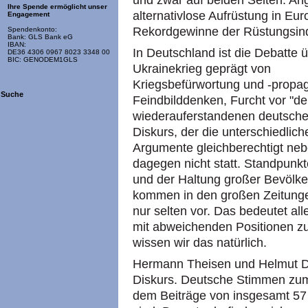
und zwar auf beiden Seiten. An
Ihre Spende ermöglicht unser
alternativlose Aufrüstung in Eur
Engagement
Rekordgewinne der Rüstungsind
Spendenkonto:
Bank: GLS Bank eG
IBAN:
In Deutschland ist die Debatte 
DE36 4306 0967 8023 3348 00
BIC: GENODEM1GLS
Ukrainekrieg geprägt von
Kriegsbefürwortung und -propa
Suche
Feindbilddenken, Furcht vor "
wiederauferstandenen deutsche
Diskurs, der die unterschiedli
Argumente gleichberechtigt nebe
dagegen nicht statt. Standpunk
und der Haltung großer Bevölk
kommen in den großen Zeitung
nur selten vor. Das bedeutet al
mit abweichenden Positionen zu
wissen wir das natürlich.
Hermann Theisen und Helmut D
Diskurs. Deutsche Stimmen zum
dem Beiträge von insgesamt 57