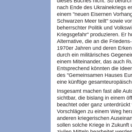
dieses Buches nicht. So befürch
nach Ende des Ukrainekriegs en
einem "neuen Eisernen Vorhang
Schwarzen Meer teilt" sowie von
beherrschter Politik und Volkswi
Kriegsgefahr" produzieren. Er hof
Alternative, die an die Friedens
1970er Jahren und deren Erkennt
durch ein militärisches Gegenei
einem Miteinander, das auch R
Entsprechend könnten die Idee
des "Gemeinsamen Hauses Europa
eine künftige gesamteuropäisch
Insgesamt machen fast alle Aut
sichtbar, die bislang in einem ö
beachtet oder ganz unterdrückt
Vorschlägen zu einem Weg her
anderen kriegerischen Auseina
sollen solche Kriege in Zukunft
zivilen Mitteln bearbeitet werden