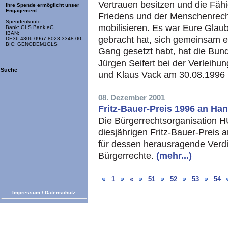
Vertrauen besitzen und die Fähi
Ihre Spende ermöglicht unser
Engagement
Friedens und der Menschenrech
Spendenkonto:
mobilisieren. Es war Eure Glau
Bank: GLS Bank eG
IBAN:
gebracht hat, sich gemeinsam e
DE36 4306 0967 8023 3348 00
BIC: GENODEM1GLS
Gang gesetzt habt, hat die Bund
Jürgen Seifert bei der Verleihu
Suche
und Klaus Vack am 30.08.1996 
08. Dezember 2001
Fritz-Bauer-Preis 1996 an Ha
Die Bürgerrechtsorganisation
diesjährigen Fritz-Bauer-Preis
für dessen herausragende Verdi
Bürgerrechte.
(mehr...)
1
«
51
52
53
54
Impressum
/
Datenschutz