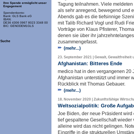
Tagung teilnahmen. Viele meldeten 
Ihre Spende ermöglicht unser
Engagement
als sehr anregend, bewegend und e
Spendenkonto:
Abends gab es die tiefsinnige Sze
Bank: GLS Bank eG
IBAN:
mit Talib Richard Vogl und Rudi Frie
DE36 4306 0967 8023 3348 00
BIC: GENODEM1GLS
Vorträge von Klaus Pfisterer, Thom
denen sie über ihr jahrzehntelange
zusammengefasst.
Suche
(mehr...)
23. September 2021 | Gewalt, Gewaltfreiheit 
Afghanistan: Bitteres Ende
medico hat in den vergangenen 20 J
Afghanistan unterstützt und immer wi
Rückblick mit Thomas Gebauer.
(mehr...)
18. November 2020 | Zukunftsfähige Wirtscha
Weltsozialpolitik: Große Aufga
Joe Biden, der neue Präsident wird 
tief gespaltene Gesellschaft wieder 
alleine wird das nicht gelingen. N
Eingriffe in die strukturellen Umstän