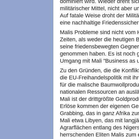
dominiert wird. Wieder dreht si
militärischer Mittel, nicht aber
Auf fatale Weise droht der Mili
eine nachhaltige Friedenssiche
Malis Probleme sind nicht vom 
Zeiten, als weder die heutigen 
seine friedensbewegten Gegner
genommen haben. Es ist noch ga
Umgang mit Mali "Business as u
Zu den Gründen, die die Konflikt
die EU-Freihandelspolitik mit ih
für die malische Baumwollprodu
nationalen Ressourcen an auslä
Mali ist der drittgrößte Goldpro
Erlöse kommen der eigenen Ges
Grabbing, das in ganz Afrika zum
Mali etwa Libyen, das mit langj
Agrarflächen entlang des Nigers
herrschenden Eliten Malis zum e