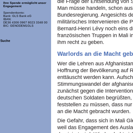
die Frage der Entsendung von S
Ihre Spende ermöglicht unser
Engagement
Man müsse handeln, schon aus So
Spendenkonto:
Bundesregierung. Angesichts des
Bank: GLS Bank eG
IBAN:
militärisches Intervenieren die 
DE36 4306 0967 8023 3348 00
BIC: GENODEM1GLS
Bernard-Henri Lévy noch eins d
französischen Truppen in Mali 
Suche
ihm recht zu geben.
Warlords an die Macht geb
Wer die Lehren aus Afghanistan 
Hoffnung der Bevölkerung auf R
enttäuscht werden kann. Aufschl
Stimmungswandel der afghanisc
zunächst gegen die Intervention
deutschen Soldaten begrüßten, 
feststellen zu müssen, dass nur
an die Macht gebracht wurden.
Die Gefahr, dass sich in Mali Gl
weil das Engagement des Auslan