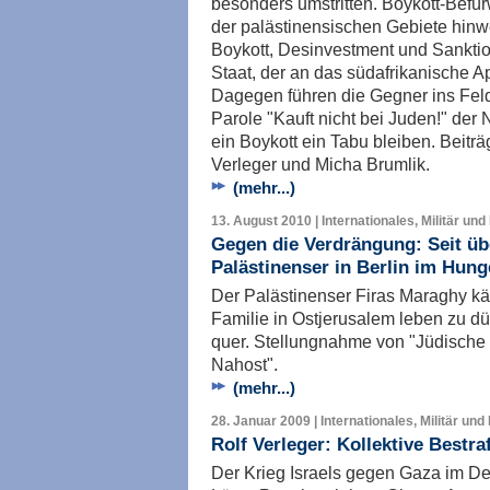
besonders umstritten. Boykott-Befür
der palästinensischen Gebiete hin
Boykott, Desinvestment und Sanktion
Staat, der an das südafrikanische A
Dagegen führen die Gegner ins Feld,
Parole "Kauft nicht bei Juden!" der
ein Boykott ein Tabu bleiben. Beitr
Verleger und Micha Brumlik.
(mehr...)
13. August 2010 | Internationales, Militär und
Gegen die Verdrängung: Seit üb
Palästinenser in Berlin im Hung
Der Palästinenser Firas Maraghy käm
Familie in Ostjerusalem leben zu dürf
quer. Stellungnahme von "Jüdische 
Nahost".
(mehr...)
28. Januar 2009 | Internationales, Militär und
Rolf Verleger: Kollektive Bestr
Der Krieg Israels gegen Gaza im D