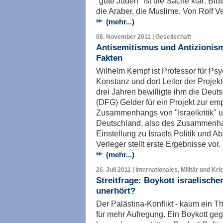
"gute Juden" ist die Sache klar: Bl
die Araber, die Muslime. Von Rolf Ve
(mehr...)
08. November 2011 | Gesellschaft
Antisemitismus und Antizionis
Fakten
Wilhelm Kempf ist Professor für Psy
Konstanz und dort Leiter der Projek
drei Jahren bewilligte ihm die Deu
(DFG) Gelder für ein Projekt zur em
Zusammenhangs von "Israelkritik" u
Deutschland, also des Zusammenhan
Einstellung zu Israels Politik und 
Verleger stellt erste Ergebnisse vor.
(mehr...)
26. Juli 2011 | Internationales, Militär und Kri
Streitfrage: Boykott israelische
unerhört?
Der Palästina-Konflikt - kaum ein T
für mehr Aufregung. Ein Boykott geg