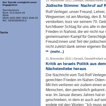
15. November 2021 | Gewalt, Gewaltfreiheit 
Ihre Spende ermöglicht unser
Jüdische Stimme: Nachruf auf R
Engagement
Spendenkonto:
Rolf Verleger, unser Freund, Lehrer,
Bank: GLS Bank eG
IBAN:
Wegweiser, ist am Montag, den 8. 
DE36 4306 0967 8023 3348 00
BIC: GENODEM1GLS
verstorben, kurz vor seinem 70. Gebu
furchtbarer Schlag für uns alle in d
Frieden in Nahost, die wir nicht nu
Suche
gemeinsamen Kampf für Gerechtigke
Freund:innen und Teil der jüdische
nicht zuletzt dank seiner eigenen
(mehr...)
11. November 2021 | Gewalt, Gewaltfreiheit 
Kritik an Israels Politik aus de
Nächstenliebe heraus
Die Nachricht vom Tod Rolf Verlegers
gerechten Frieden im Nahen Osten e
Mit ihm verlieren wir zudem einen 
Menschen, den persönlich gekannt 
war. Im Januar dieses Jahres hat er
geschrieben, in dem er auch auf sei
endete mit den Worten: "Ich muss se