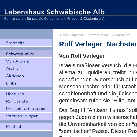
Online Magazin
/
Schwerpunkte
/
Gesellschaft
Rolf Verleger: Nächste
Von Rolf Verleger
Israels maßloser Versuch, die H
allemal zu liquidieren, treibt i
schwärenden Widerspruch auf di
Menschenrechte oder für Israel?
schablonenhaft und die jüdische
gemeinsam rufen sie "Hilfe, Ant
Der Begriff "Antisemitismus" so
gegen Juden einen wissenschaft
die Unvereinbarkeit von edler "
"semitischer" Rasse. Dieser R