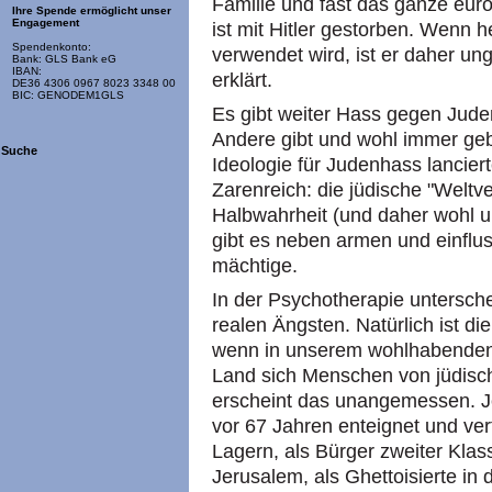
Familie und fast das ganze eur
Ihre Spende ermöglicht unser
Engagement
ist mit Hitler gestorben. Wenn h
Spendenkonto:
verwendet wird, ist er daher un
Bank: GLS Bank eG
IBAN:
erklärt.
DE36 4306 0967 8023 3348 00
BIC: GENODEM1GLS
Es gibt weiter Hass gegen Jud
Andere gibt und wohl immer gebe
Suche
Ideologie für Judenhass lancier
Zarenreich: die jüdische "Weltv
Halbwahrheit (und daher wohl un
gibt es neben armen und einflu
mächtige.
In der Psychotherapie untersch
realen Ängsten. Natürlich ist d
wenn in unserem wohlhabenden 
Land sich Menschen von jüdisc
erscheint das unangemessen. J
vor 67 Jahren enteignet und ver
Lagern, als Bürger zweiter Klass
Jerusalem, als Ghettoisierte in 