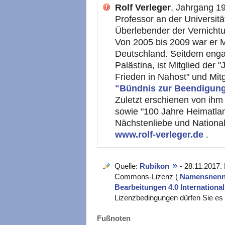
Rolf Verleger
, Jahrgang 19
Professor an der Universitä
Überlebender der Vernicht
Von 2005 bis 2009 war er Mi
Deutschland. Seitdem engagi
Palästina, ist Mitglied der
Frieden in Nahost" und Mit
"Bündnis zur Beendigung
Zuletzt erschienen von ihm 
sowie "100 Jahre Heimatla
Nächstenliebe und National
www.rolf-verleger.de
.
Quelle:
Rubikon
- 28.11.2017.
Commons-Lizenz (
Namensnennu
Bearbeitungen 4.0 Internationa
Lizenzbedingungen dürfen Sie es v
Fußnoten