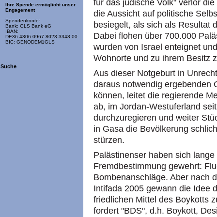
für das jüdische Volk" verlor d
Ihre Spende ermöglicht unser
Engagement
die Aussicht auf politische Sel
Spendenkonto:
besiegelt, als sich als Resultat
Bank: GLS Bank eG
IBAN:
Dabei flohen über 700.000 Paläs
DE36 4306 0967 8023 3348 00
BIC: GENODEM1GLS
wurden von Israel enteignet und
Wohnorte und zu ihrem Besitz 
Suche
Aus dieser Notgeburt in Unrech
daraus notwendig ergebenden Ge
können, leitet die regierende M
ab, im Jordan-Westuferland seit
durchzuregieren und weiter Stüc
in Gasa die Bevölkerung schlich
stürzen.
Palästinenser haben sich lange
Fremdbestimmung gewehrt: Flug
Bombenanschläge. Aber nach d
Intifada 2005 gewann die Idee 
friedlichen Mittel des Boykott
fordert "BDS", d.h. Boykott, De