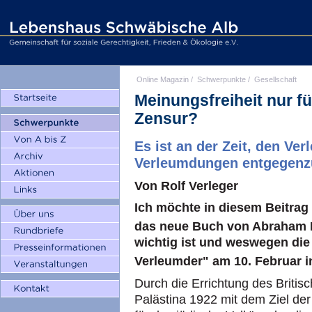
Online Magazin
/
Schwerpunkte
/
Gesellschaft
Meinungsfreiheit nur f
Zensur?
Es ist an der Zeit, den Ve
Verleumdungen entgegenzu
Von Rolf Verleger
Ich möchte in diesem Beitrag
das neue Buch von Abraham 
wichtig ist und weswegen die
Verleumder" am 10. Februar in
Durch die Errichtung des Briti
Palästina 1922 mit dem Ziel der