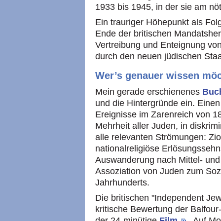
1933 bis 1945, in der sie am n
Ein trauriger Höhepunkt als Fol
Ende der britischen Mandatsher
Vertreibung und Enteignung vo
durch den neuen jüdischen Staa
Wer’s genauer wissen mö
Mein gerade erschienenes
Buc
und die Hintergründe ein. Eine
Ereignisse im Zarenreich von 18
Mehrheit aller Juden, in diskri
alle relevanten Strömungen: Z
nationalreligiöse Erlösungssehn
Auswanderung nach Mittel- und
Assoziation von Juden zum Sozi
Jahrhunderts.
Die britischen "Independent Jew
kritische Bewertung der Balfour
der 24-minütige
Film
. Auf Mo