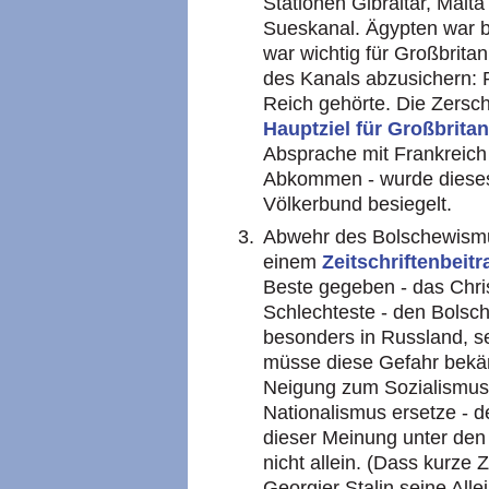
Stationen Gibraltar, Malt
Sueskanal. Ägypten war be
war wichtig für Großbritan
des Kanals abzusichern:
Reich gehörte. Die Zersc
Hauptziel für Großbrita
Absprache mit Frankreich
Abkommen - wurde dieses
Völkerbund besiegelt.
Abwehr des Bolschewismus
einem
Zeitschriftenbeit
Beste gegeben - das Chri
Schlechteste - den Bolsch
besonders in Russland, s
müsse diese Gefahr bekä
Neigung zum Sozialismus
Nationalismus ersetze - d
dieser Meinung unter den 
nicht allein. (Dass kurze 
Georgier Stalin seine All