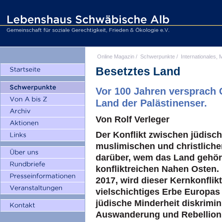
Online Magazin
/
Schwerpunkte
/
Internationales, M
Besetztes Land
Vor 100 Jahren versprach 
Land der Palästinenser.
Von Rolf Verleger
Der Konflikt zwischen jüdisch
muslimischen und christliche
darüber, wem das Land gehört,
konfliktreichen Nahen Osten.
2017, wird dieser Kernkonflikt 
vielschichtiges Erbe Europas 
jüdische Minderheit diskrimin
Auswanderung und Rebellion t