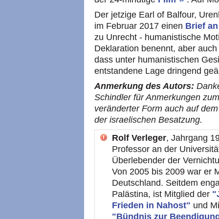
Der jetzige Earl of Balfour, Ure
im Februar 2017 einen
Brief a
zu Unrecht - humanistische Mot
Deklaration benennt, aber auch -
dass unter humanistischen Gesi
entstandene Lage dringend geä
Anmerkung des Autors:
Danke
Schindler für Anmerkungen zum Te
veränderter Form auch auf dem
der israelischen Besatzung.
Rolf Verleger
, Jahrgang 19
Professor an der Universitä
Überlebender der Vernicht
Von 2005 bis 2009 war er Mi
Deutschland. Seitdem engagi
Palästina, ist Mitglied der
"
Frieden in Nahost"
und Mi
"Bündnis zur Beendigung