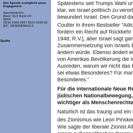
Spätestens seit Trumps Wahl un
Ihre Spende ermöglicht unser
Engagement
klar, wo Israel politisch zu ver
Spendenkonto:
bewundert Israel. Den Grund d
Bank: GLS Bank eG
IBAN:
DE36 4306 0967 8023 3348 00
Coulter in ihrem Bestseller "Adi
BIC: GENODEM1GLS
fordern ein Recht auf Rückkehr 
1948; R.V.], aber Israel sagt ga
Suche
Zusammensetzung von Israels B
ändern würde. Ebenso ändert 
von Amerikas Bevölkerung die 
Ausreden, warum wir nicht das t
sei etwas Besonderes? Für man
Besonderes."
Für die internationale Neue R
jüdischen Nationalbewegung, 
wichtiger als Menschenrechte
Natürlich ist das traurig und ei
des Zionismus wie Leon Pinsk
Wie sagte der liberale Zionist A