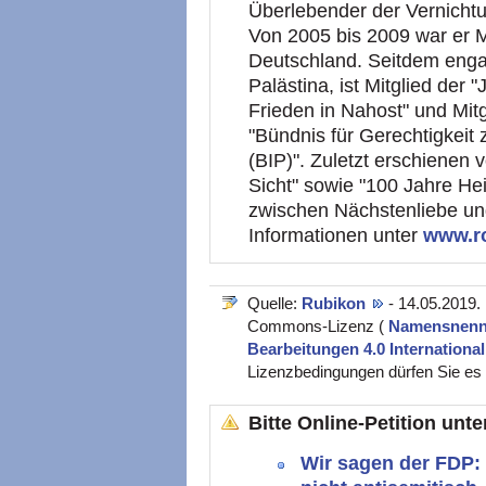
Überlebender der Vernicht
Von 2005 bis 2009 war er Mi
Deutschland. Seitdem engagi
Palästina, ist Mitglied der
Frieden in Nahost" und Mit
"Bündnis für Gerechtigkeit 
(BIP)". Zuletzt erschienen v
Sicht" sowie "100 Jahre He
zwischen Nächstenliebe un
Informationen unter
www.ro
Quelle:
Rubikon
- 14.05.2019.
Commons-Lizenz (
Namensnennu
Bearbeitungen 4.0 Internationa
Lizenzbedingungen dürfen Sie es v
Bitte Online-Petition unt
Wir sagen der FDP: 