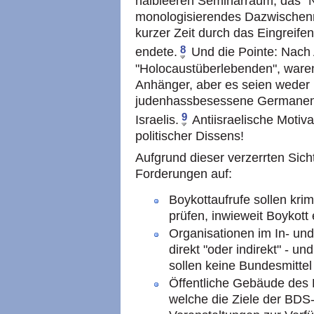
halbleeren Seminarraum; das "N
monologisierendes Dazwischenr
kurzer Zeit durch das Eingreifen
8
endete.
Und die Pointe: Nach 
"Holocaustüberlebenden", waren
Anhänger, aber es seien weder 
judenhassbesessene Germanen 
9
Israelis.
Antiisraelische Motiv
politischer Dissens!
Aufgrund dieser verzerrten Sicht
Forderungen auf:
Boykottaufrufe sollen krim
prüfen, inwieweit Boykott e
Organisationen im In- und
direkt "oder indirekt" - un
sollen keine Bundesmittel
Öffentliche Gebäude des 
welche die Ziele der BDS