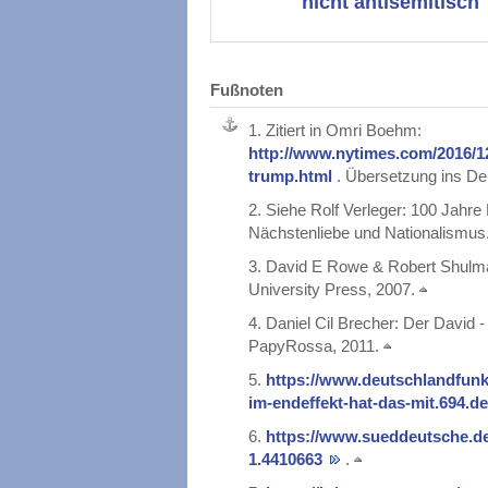
nicht antisemitisch
Fußnoten
1.
Zitiert in Omri Boehm:
http://www.nytimes.com/2016/12/
trump.html
. Übersetzung ins De
2.
Siehe Rolf Verleger: 100 Jahr
Nächstenliebe und Nationalismus.
3.
David E Rowe & Robert Shulmann
University Press, 2007.
4.
Daniel Cil Brecher: Der David 
PapyRossa, 2011.
5.
https://www.deutschlandfunk
im-endeffekt-hat-das-mit.694.d
6.
https://www.sueddeutsche.de/
1.4410663
.