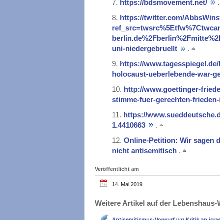
7.
https://bdsmovement.net/
.
8.
https://twitter.com/AbbsWin
ref_src=twsrc%5Etfw%7Ctwc
berlin.de%2Fberlin%2Fmitte%2
uni-niedergebruellt
.
9.
https://www.tagesspiegel.de/b
holocaust-ueberlebende-war-g
10.
http://www.goettinger-fried
stimme-fuer-gerechten-frieden
11.
https://www.sueddeutsche.de
1.4410663
.
12.
Online-Petition: Wir sagen 
nicht antisemitisch
.
Veröffentlicht am
14. Mai 2019
Weitere Artikel auf der Lebenshau
Antisemitismus-Vorwurf wg Kritik an israel