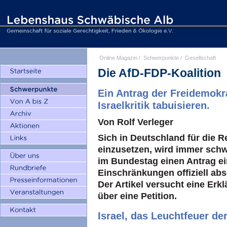
Online Magazin
/
Schwerpunkte
/
Gesellschaft
Die AfD-FDP-Koalition
Ein Antrag der Freidemokr
Israelkritik tabuisieren.
Von Rolf Verleger
Sich in Deutschland für die R
einzusetzen, wird immer schw
im Bundestag einen Antrag ei
Einschränkungen offiziell ab
Der Artikel versucht eine Erk
über eine Petition.
Israel, das Leuchtfeuer de