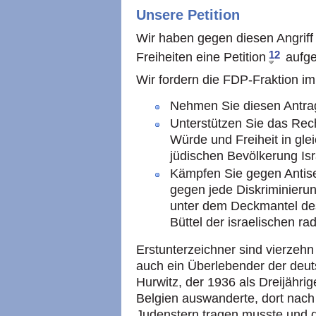
Unsere Petition
Wir haben gegen diesen Angriff 
12
Freiheiten eine Petition
aufges
Wir fordern die FDP-Fraktion i
Nehmen Sie diesen Antra
Unterstützen Sie das Rech
Würde und Freiheit in gle
jüdischen Bevölkerung Isr
Kämpfen Sie gegen Anti
gegen jede Diskriminieru
unter dem Deckmantel de
Büttel der israelischen r
Erstunterzeichner sind vierzeh
auch ein Überlebender der deut
Hurwitz, der 1936 als Dreijährig
Belgien auswanderte, dort nac
Judenstern tragen musste und da