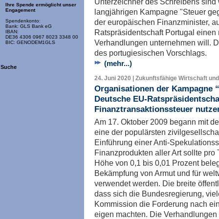
Unterzeichner des Schreibens sind w
Ihre Spende ermöglicht unser
langjährigen Kampagne "Steuer gege
Engagement
der europäischen Finanzminister, a
Spendenkonto:
Bank: GLS Bank eG
Ratspräsidentschaft Portugal einen
IBAN:
DE36 4306 0967 8023 3348 00
Verhandlungen unternehmen will. D
BIC: GENODEM1GLS
des portugiesischen Vorschlags.
(mehr...)
Suche
24. Juni 2020 | Zukunftsfähige Wirtschaft und
Organisationen der Kampagne “
Deutsche EU-Ratspräsidentschaf
Finanztransaktionssteuer nutze
Am 17. Oktober 2009 begann mit d
eine der populärsten zivilgesellsch
Einführung einer Anti-Spekulationss
Finanzprodukten aller Art sollte pro 
Höhe von 0,1 bis 0,01 Prozent bele
Bekämpfung von Armut und für welt
verwendet werden. Die breite öffentl
dass sich die Bundesregierung, vie
Kommission die Forderung nach ein
eigen machten. Die Verhandlungen 