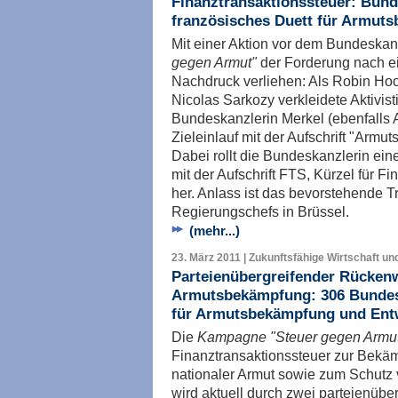
Finanztransaktionssteuer: Bünd
französisches Duett für Armut
Mit einer Aktion vor dem Bundeskan
gegen Armut"
der Forderung nach ei
Nachdruck verliehen: Als Robin Ho
Nicolas Sarkozy verkleidete Aktivist
Bundeskanzlerin Merkel (ebenfalls A
Zieleinlauf mit der Aufschrift "Arm
Dabei rollt die Bundeskanzlerin e
mit der Aufschrift FTS, Kürzel für Fi
her. Anlass ist das bevorstehende T
Regierungschefs in Brüssel.
(mehr...)
23. März 2011 | Zukunftsfähige Wirtschaft un
Parteienübergreifender Rückenw
Armutsbekämpfung: 306 Bundes
für Armutsbekämpfung und Ent
Die
Kampagne "Steuer gegen Armu
Finanztransaktionssteuer zur Bekäm
nationaler Armut sowie zum Schutz 
wird aktuell durch zwei parteienüb