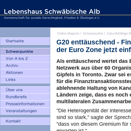
Online Magazin
/
Schwerpunkte
/
Zukunftsfähige W
G20 enttäuschend - Fin
der Euro Zone jetzt ein
Als enttäuschend wertet das 
Netzwerk aus über 60 Organis
Gipfels in Toronto. Zwar sei e
für die Finanztransaktionsste
ablehnende Haltung von Kana
Ländern zeige, dass es noch 
multilateralen Zusammenarbeit
"Die Heterogenität der Interes
sind so stark," sagte der Sprec
"dass von diesem Gremium für s
erwarten ist."