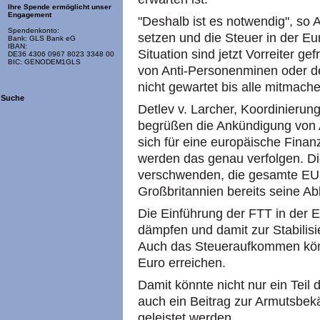
Ihre Spende ermöglicht unser
Engagement
"Deshalb ist es notwendig", so Alt
Spendenkonto:
setzen und die Steuer in der Eu
Bank: GLS Bank eG
IBAN:
Situation sind jetzt Vorreiter g
DE36 4306 0967 8023 3348 00
BIC: GENODEM1GLS
von Anti-Personenminen oder d
nicht gewartet bis alle mitmache
Suche
Detlev v. Larcher, Koordinierung
begrüßen die Ankündigung von 
sich für eine europäische Finan
werden das genau verfolgen. Die
verschwenden, die gesamte EU i
Großbritannien bereits seine Abl
Die Einführung der FTT in der 
dämpfen und damit zur Stabilis
Auch das Steueraufkommen kön
Euro erreichen.
Damit könnte nicht nur ein Teil 
auch ein Beitrag zur Armutsbe
geleistet werden.