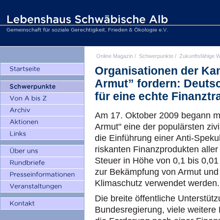
Online Magazin
/
Schwerpunkte
/
Zukunftsfähige W
Organisationen der K
Armut” fordern: Deuts
für eine echte Finanzt
Am 17. Oktober 2009 begann m
Armut" eine der populärsten ziv
die Einführung einer Anti-Speku
riskanten Finanzprodukten aller 
Steuer in Höhe von 0,1 bis 0,0
zur Bekämpfung von Armut und 
Klimaschutz verwendet werden.
Die breite öffentliche Unterstüt
Bundesregierung, viele weiter