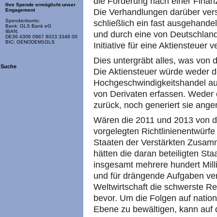
die Forderung nach einer Finan
Ihre Spende ermöglicht unser
Die Verhandlungen darüber ver
Engagement
Spendenkonto:
schließlich ein fast ausgehandel
Bank: GLS Bank eG
IBAN:
und durch eine von Deutschland
DE36 4306 0967 8023 3348 00
BIC: GENODEM1GLS
Initiative für eine Aktiensteuer v
Dies untergräbt alles, was von d
Suche
Die Aktiensteuer würde weder d
Hochgeschwindigkeitshandel au
von Derivaten erfassen. Weder d
zurück, noch generiert sie ang
Wären die 2011 und 2013 von 
vorgelegten Richtlinienentwürfe
Staaten der Verstärkten Zusam
hätten die daran beteiligten St
insgesamt mehrere hundert Mil
und für drängende Aufgaben ver
Weltwirtschaft die schwerste R
bevor. Um die Folgen auf nation
Ebene zu bewältigen, kann auf 