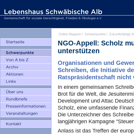
Online Magazin
/
Schwerpunkte
/
Zukunftsfähige W
NGO-Appell: Scholz mu
unterstützen
Organisationen und Gewer
Schreiben, die Initiative 
Ratspräsidentschaft nicht 
In einem gemeinsamen Schreibe
Brot für die Welt, die Jesuitenmi
Development und Attac Deutsch
Scholz, eine umfassende Finanz
Die Unterzeichner des Schreiben
langjährigen Kampagne "Steuer
Anlass ist das Treffen der euro