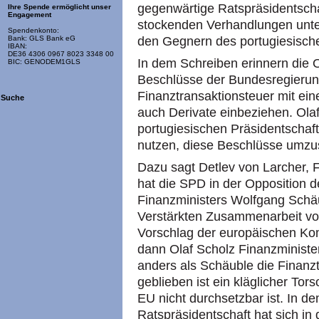
gegenwärtige Ratspräsidentscha
Ihre Spende ermöglicht unser
Engagement
stockenden Verhandlungen unte
Spendenkonto:
den Gegnern des portugiesisch
Bank: GLS Bank eG
IBAN:
DE36 4306 0967 8023 3348 00
In dem Schreiben erinnern die 
BIC: GENODEM1GLS
Beschlüsse der Bundesregierung
Finanztransaktionsteuer mit ei
Suche
auch Derivate einbeziehen. Olaf 
portugiesischen Präsidentschaft
nutzen, diese Beschlüsse umzu
Dazu sagt Detlev von Larcher, F
hat die SPD in der Opposition 
Finanzministers Wolfgang Schä
Verstärkten Zusammenarbeit v
Vorschlag der europäischen Kom
dann Olaf Scholz Finanzminister
anders als Schäuble die Finanz
geblieben ist ein kläglicher Tors
EU nicht durchsetzbar ist. In d
Ratspräsidentschaft hat sich in