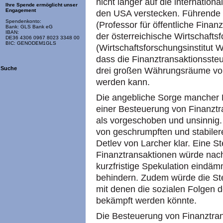
nicht länger auf die internation
Ihre Spende ermöglicht unser
Engagement
den USA verstecken. Führende
Spendenkonto:
(Professor für öffentliche Finan
Bank: GLS Bank eG
IBAN:
der österreichische Wirtschafts
DE36 4306 0967 8023 3348 00
BIC: GENODEM1GLS
(Wirtschaftsforschungsinstitut
dass die Finanztransaktionssteue
Suche
drei großen Währungsräume von 
werden kann.
Die angebliche Sorge mancher Po
einer Besteuerung von Finanztr
als vorgeschoben und unsinnig.
von geschrumpften und stabilere
Detlev von Larcher klar. Eine S
Finanztransaktionen würde nach
kurzfristige Spekulation eindäm
behindern. Zudem würde die Ste
mit denen die sozialen Folgen d
bekämpft werden könnte.
Die Besteuerung von Finanztran