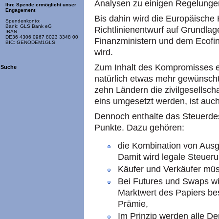
Analysen zu einigen Regelunge
Ihre Spende ermöglicht unser
Engagement
Bis dahin wird die Europäische
Spendenkonto:
Bank: GLS Bank eG
Richtlinienentwurf auf Grundla
IBAN:
DE36 4306 0967 8023 3348 00
Finanzministern und dem Ecofin
BIC: GENODEM1GLS
wird.
Zum Inhalt des Kompromisses er
Suche
natürlich etwas mehr gewünscht,
zehn Ländern die zivilgesellscha
eins umgesetzt werden, ist auch 
Dennoch enthalte das Steuerdes
Punkte. Dazu gehören:
die Kombination von Ausg
Damit wird legale Steuer
Käufer und Verkäufer müss
Bei Futures und Swaps wi
Marktwert des Papiers best
Prämie,
Im Prinzip werden alle De