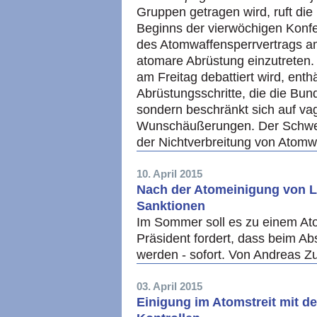
Gruppen getragen wird, ruft die
Beginns der vierwöchigen Konf
des Atomwaffensperrvertrags a
atomare Abrüstung einzutreten. 
am Freitag debattiert wird, ent
Abrüstungsschritte, die die Bu
sondern beschränkt sich auf v
Wunschäußerungen. Der Schwerp
der Nichtverbreitung von Atomw
10. April 2015
Nach der Atomeinigung von La
Sanktionen
Im Sommer soll es zu einem 
Präsident fordert, dass beim A
werden - sofort. Von Andreas 
03. April 2015
Einigung im Atomstreit mit d