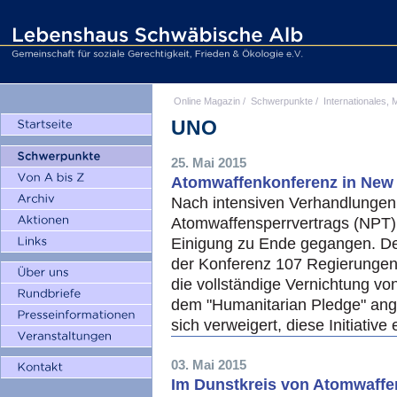
Online Magazin
/
Schwerpunkte
/
Internationales, M
UNO
25. Mai 2015
Atomwaffenkonferenz in New 
Nach intensiven Verhandlungen 
Atomwaffensperrvertrags (NPT)
Einigung zu Ende gegangen. D
der Konferenz 107 Regierungen d
die vollständige Vernichtung vo
dem "Humanitarian Pledge" ang
sich verweigert, diese Initiative
03. Mai 2015
Im Dunstkreis von Atomwaffe