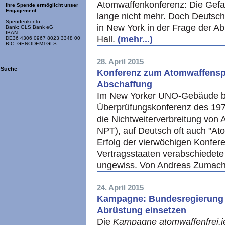
Atomwaffenkonferenz: Die Gefah
Ihre Spende ermöglicht unser
Engagement
lange nicht mehr. Doch Deutschl
Spendenkonto:
in New York in der Frage der A
Bank: GLS Bank eG
IBAN:
Hall.
(mehr...)
DE36 4306 0967 8023 3348 00
BIC: GENODEM1GLS
28. April 2015
Suche
Konferenz zum Atomwaffenspe
Abschaffung
Im New Yorker UNO-Gebäude be
Überprüfungskonferenz des 1970
die Nichtweiterverbreitung von 
NPT), auf Deutsch oft auch "At
Erfolg der vierwöchigen Konfer
Vertragsstaaten verabschiedete 
ungewiss. Von Andreas Zumac
24. April 2015
Kampagne: Bundesregierung so
Abrüstung einsetzen
Die
Kampagne atomwaffenfrei.je