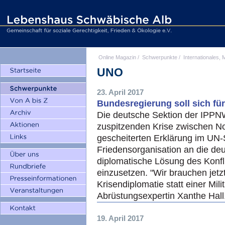
Online Magazin
/
Schwerpunkte
/
Internationales, M
UNO
23. April 2017
Bundesregierung soll sich fü
Die deutsche Sektion der IPPNW 
zuspitzenden Krise zwischen N
gescheiterten Erklärung im UN-Si
Friedensorganisation an die deu
diplomatische Lösung des Konfl
einzusetzen. "Wir brauchen jetzt
Krisendiplomatie statt einer Mil
Abrüstungsexpertin Xanthe Hall
19. April 2017