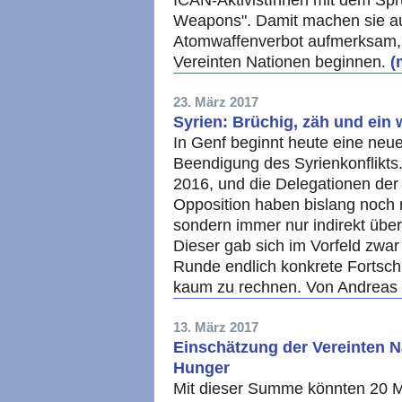
ICAN-AktivistInnen mit dem Spr
Weapons". Damit machen sie auf
Atomwaffenverbot aufmerksam, 
Vereinten Nationen beginnen.
(
23. März 2017
Syrien: Brüchig, zäh und ein 
In Genf beginnt heute eine ne
Beendigung des Syrienkonflikts.
2016, und die Delegationen der
Opposition haben bislang noch n
sondern immer nur indirekt über
Dieser gab sich im Vorfeld zwar 
Runde endlich konkrete Fortschri
kaum zu rechnen. Von Andrea
13. März 2017
Einschätzung der Vereinten N
Hunger
Mit dieser Summe könnten 20 Mi