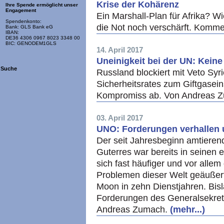
Krise der Kohärenz
Ihre Spende ermöglicht unser
Engagement
Ein Marshall-Plan für Afrika? W
Spendenkonto:
die Not noch verschärft. Kom
Bank: GLS Bank eG
IBAN:
DE36 4306 0967 8023 3348 00
BIC: GENODEM1GLS
14. April 2017
Uneinigkeit bei der UN: Keine
Suche
Russland blockiert mit Veto Sy
Sicherheitsrates zum Giftgasei
Kompromiss ab. Von Andreas 
03. April 2017
UNO: Forderungen verhallen 
Der seit Jahresbeginn amtiere
Guterres war bereits in seinen 
sich fast häufiger und vor allem
Problemen dieser Welt geäußert
Moon in zehn Dienstjahren. Bisl
Forderungen des Generalsekret
Andreas Zumach.
(mehr...)