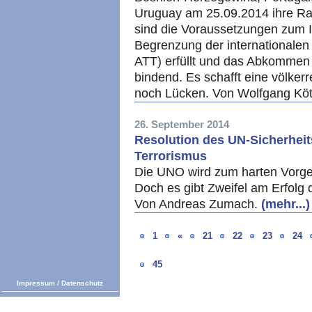
Uruguay am 25.09.2014 ihre Ra
sind die Voraussetzungen zum In
Begrenzung der internationalen
ATT) erfüllt und das Abkommen 
bindend. Es schafft eine völkerr
noch Lücken. Von Wolfgang Köt
26. September 2014
Resolution des UN-Sicherheit
Terrorismus
Die UNO wird zum harten Vorgeh
Doch es gibt Zweifel am Erfolg 
Von Andreas Zumach.
(mehr...)
1
«
21
22
23
24
45
Impressum
/
Datenschutz