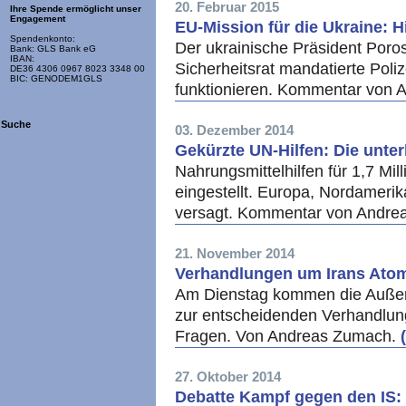
20. Februar 2015
Ihre Spende ermöglicht unser
Engagement
EU-Mission für die Ukraine: H
Spendenkonto:
Der ukrainische Präsident Poro
Bank: GLS Bank eG
IBAN:
Sicherheitsrat mandatierte Poli
DE36 4306 0967 8023 3348 00
BIC: GENODEM1GLS
funktionieren. Kommentar von
Suche
03. Dezember 2014
Gekürzte UN-Hilfen: Die unte
Nahrungsmittelhilfen für 1,7 Mil
eingestellt. Europa, Nordamerik
versagt. Kommentar von Andr
21. November 2014
Verhandlungen um Irans Ato
Am Dienstag kommen die Außenm
zur entscheidenden Verhandlun
Fragen. Von Andreas Zumach.
27. Oktober 2014
Debatte Kampf gegen den IS: D