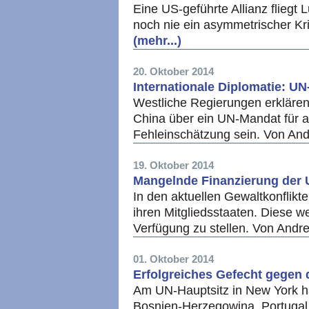
Eine US-geführte Allianz fliegt
noch nie ein asymmetrischer K
(mehr...)
20. Oktober 2014
Internationale Diplomatie: U
Westliche Regierungen erklären
China über ein UN-Mandat für a
Fehleinschätzung sein. Von A
19. Oktober 2014
Mangelnde Finanzierung der U
In den aktuellen Gewaltkonflikt
ihren Mitgliedsstaaten. Diese w
Verfügung zu stellen. Von And
01. Oktober 2014
Erfolgreiches Gefecht gegen
Am UN-Hauptsitz in New York h
Bosnien-Herzegowina, Portugal,