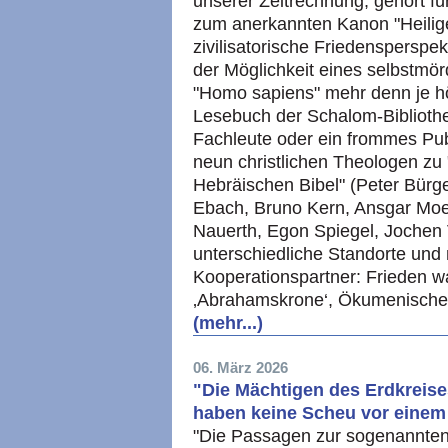
unserer Zeitrechnung, gehört f
zum anerkannten Kanon "Heiliger
zivilisatorische Friedensperspek
der Möglichkeit eines selbstmö
"Homo sapiens" mehr denn je h
Lesebuch der Schalom-Bibliothek
Fachleute oder ein frommes Pu
neun christlichen Theologen zu 
Hebräischen Bibel" (Peter Bürge
Ebach, Bruno Kern, Ansgar Mo
Nauerth, Egon Spiegel, Jochen V
unterschiedliche Standorte un
Kooperationspartner: Frieden w
‚Abrahamskrone‘, Ökumenisches I
(mehr...)
06. März 2026
"Die Mächtigen des Erdkreis
haben keine Scheu vor einem 
"Die Passagen zur sogenannten