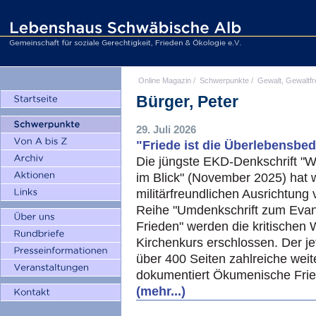
Online Magazin
/
Schwerpunkte
/
Gewalt, Gewaltfr
Bürger, Peter
29. Juli 2026
"Friede ist die Überlebensbe
Die jüngste EKD-Denkschrift "W
im Blick" (November 2025) hat 
militärfreundlichen Ausrichtung 
Reihe "Umdenkschrift zum Evan
Frieden" werden die kritische
Kirchenkurs erschlossen. Der jet
über 400 Seiten zahlreiche wei
dokumentiert Ökumenische Frie
(mehr...)