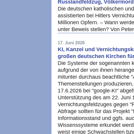
Russlandfeldzug, Völkermord
Die deutschen katholischen und
assistierten bei Hitlers Vernic
Millionen Opfern. – Wann werde
unter Beweis stellen? Von Pete
17. Juni 2026
KI, Kanzel und Vernichtungskr
großen deutschen Kirchen für
Die Systeme der sogenannten kü
aufgrund der von ihnen herange
mitunter durchaus beachtliche 
Themenstellungen produzieren,
17.6.2026 bei "google-KI" abgefr
Unterstützung des am 22. Juni
Vernichtungsfeldzuges gegen "R
Abfrage sollten für das Projekt 
Informationsstand und ggfs. auc
Wissenssysteme erkundet werde
weist einige Schwachstellen bz