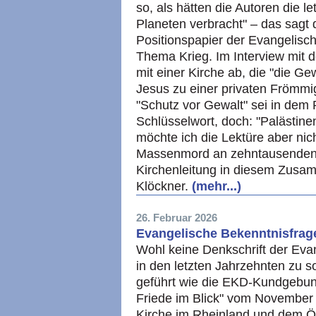
so, als hätten die Autoren die 
Planeten verbracht" – das sagt 
Positionspapier der Evangelisc
Thema Krieg. Im Interview mit 
mit einer Kirche ab, die "die G
Jesus zu einer privaten Frömmi
"Schutz vor Gewalt" sei in dem 
Schlüsselwort, doch: "Palästi
möchte ich die Lektüre aber nic
Massenmord an zehntausenden 
Kirchenleitung in diesem Zusa
Klöckner.
(mehr...)
26. Februar 2026
Evangelische Bekenntnisfrag
Wohl keine Denkschrift der Eva
in den letzten Jahrzehnten zu s
geführt wie die EKD-Kundgebun
Friede im Blick" vom November 
Kirche im Rheinland und dem Ök