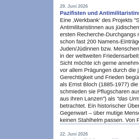
29. Juni 2026
Pazifisten und Antimilitarist
Eine ‚Werkbank‘ des Projekts "S
Antimilitaristinnen aus jüdische
ersten Recherche-Durchgangs m
schon fast 200 Namens-Einträg
Juden/Jüdinnen bzw. Menschen a
in der weltweiten Friedensarbei
Sicht möchte ich gerne annehme
vor allem Prägungen durch die j
Gerechtigkeit und Frieden begün
als Ernst Bloch (1885-1977) die
schmieden sie Pflugscharen au
aus ihren Lanzen") als
"das Urmo
betrachtet. Ein historischer Übe
Gegenwart – über mutige Mensch
keinen Stahlhelm passen. Von 
22. Juni 2026