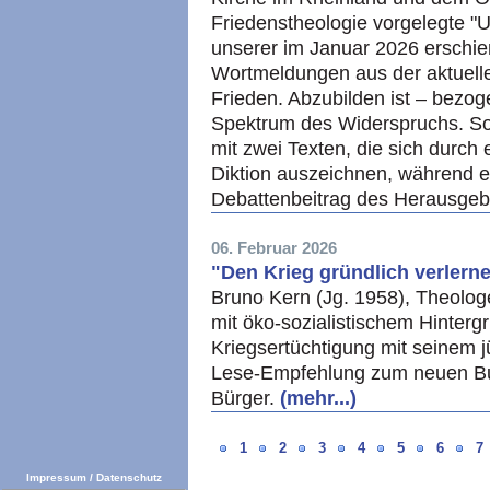
Friedenstheologie vorgelegte "U
unserer im Januar 2026 erschie
Wortmeldungen aus der aktuell
Frieden. Abzubilden ist – bezoge
Spektrum des Widerspruchs. So 
mit zwei Texten, die sich durch
Diktion auszeichnen, während er
Debattenbeitrag des Herausgebe
06. Februar 2026
"Den Krieg gründlich verlern
Bruno Kern (Jg. 1958), Theologe
mit öko-sozialistischem Hinter
Kriegsertüchtigung mit seinem 
Lese-Empfehlung zum neuen Bu
Bürger.
(mehr...)
1
2
3
4
5
6
7
Impressum
/
Datenschutz