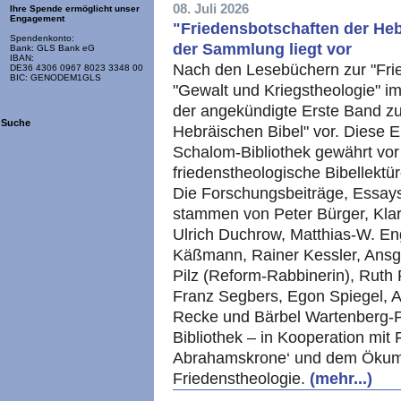
08. Juli 2026
Ihre Spende ermöglicht unser
Engagement
"Friedensbotschaften der Heb
Spendenkonto:
der Sammlung liegt vor
Bank: GLS Bank eG
IBAN:
Nach den Lesebüchern zur "Frie
DE36 4306 0967 8023 3348 00
BIC: GENODEM1GLS
"Gewalt und Kriegstheologie" im 
der angekündigte Erste Band zu
Suche
Hebräischen Bibel" vor. Diese 
Schalom-Bibliothek gewährt vor 
friedenstheologische Bibellektü
Die Forschungsbeiträge, Essay
stammen von Peter Bürger, Klar
Ulrich Duchrow, Matthias-W. En
Käßmann, Rainer Kessler, Ans
Pilz (Reform-Rabbinerin), Ruth
Franz Segbers, Egon Spiegel, An
Recke und Bärbel Wartenberg-P
Bibliothek – in Kooperation mit
Abrahamskrone‘ und dem Ökumen
Friedenstheologie.
(mehr...)