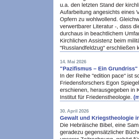
u.a. den letzten Stand der kirc
Aufarbeitung angesichts eines V
Opfern zu wohlwollend. Gleichwo
verwertbarer Literatur -, dass 
durchaus in beachtlichem Umf
Kirchlichen Assistenz beim mili
"Russlandfeldzug" erschließen 
14. Mai 2026
"Pazifismus – Ein Grundriss"
In der Reihe "edition pace" ist
Friedensforschers Egon Spiegel
erschienen, herausgegeben in
Institut für Friedenstheologie.
(m
30. April 2026
Gewalt und Kriegstheologie i
Die Hebräische Bibel, eine Samm
geradezu gegensätzlicher Büch