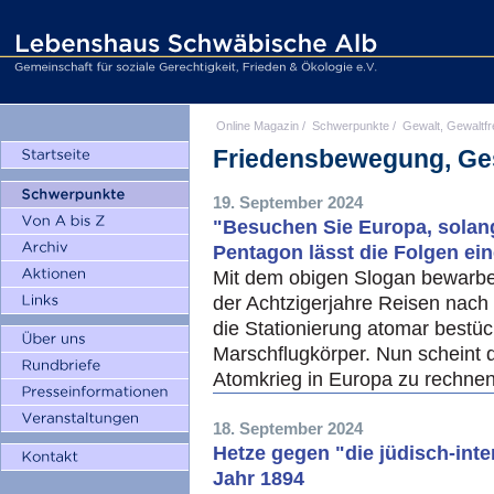
Online Magazin
/
Schwerpunkte
/
Gewalt, Gewaltfr
Friedensbewegung, Ge
19. September 2024
"Besuchen Sie Europa, solang
Pentagon lässt die Folgen ei
Mit dem obigen Slogan bewarb
der Achtzigerjahre Reisen nac
die Stationierung atomar bestüc
Marschflugkörper. Nun scheint 
Atomkrieg in Europa zu rechne
18. September 2024
Hetze gegen "die jüdisch-inte
Jahr 1894