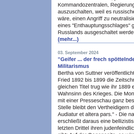
Kommandozentralen, Regierungs
auszuschalten, weil es russis
wäre, einen Angriff zu neutrali
eines "Enthauptungsschlages" 
Russlands ausgeschaltet werde
(mehr...)
03. September 2024
"Geifer ... der frech spöttel
Militarismus
Bertha von Suttner veröffentli
Fried 1892 bis 1899 die Zeitschr
gleichen Titel trug wie ihr 18
Wahnsinn des Krieges. Die Monat
mit einer Presseschau ganz beso
Stelle bleibt den Vertheidigern 
Audiatur et altera pars." - Die
erschließt daraus eine bellizist
letzten Drittel ihren judenfeind