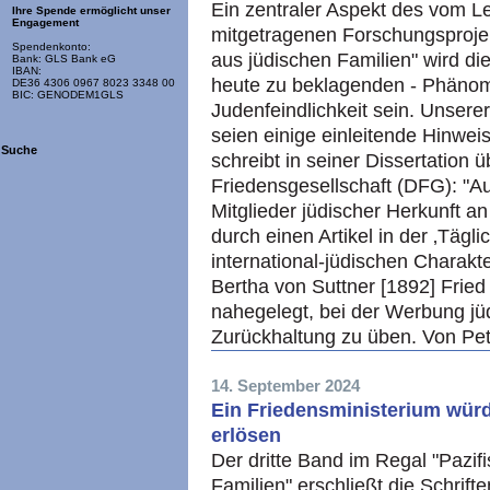
Ein zentraler Aspekt des vom 
Ihre Spende ermöglicht unser
Engagement
mitgetragenen Forschungsprojekt
Spendenkonto:
aus jüdischen Familien" wird die
Bank: GLS Bank eG
IBAN:
heute zu beklagenden - Phänome
DE36 4306 0967 8023 3348 00
BIC: GENODEM1GLS
Judenfeindlichkeit sein. Unsere
seien einige einleitende Hinweis
Suche
schreibt in seiner Dissertation
Friedensgesellschaft (DFG): "Auff
Mitglieder jüdischer Herkunft a
durch einen Artikel in der ‚Tägl
international-jüdischen Charak
Bertha von Suttner [1892] Frie
nahegelegt, bei der Werbung jü
Zurückhaltung zu üben. Von Pet
14. September 2024
Ein Friedensministerium würd
erlösen
Der dritte Band im Regal "Pazifi
Familien" erschließt die Schrift