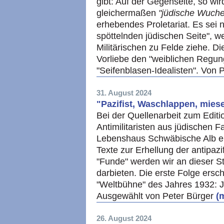
gibt: Auf der Gegenseite, so wir
gleichermaßen
"jüdische Wuche
erhebendes Proletariat. Es sei n
spöttelnden jüdischen Seite", w
Militärischen zu Felde ziehe. Di
Vorliebe den "weiblichen Regu
"Seifenblasen-Idealisten". Von 
31. August 2024
"Pazifist, Waschlappen, miese
Bei der Quellenarbeit zum Editi
Antimilitaristen aus jüdischen F
Lebenshaus Schwäbische Alb e.V.
Texte zur Erhellung der antipazi
"Funde" werden wir an dieser Ste
darbieten. Die erste Folge ersch
"Weltbühne" des Jahres 1932
Ausgewählt von Peter Bürger
(m
26. August 2024