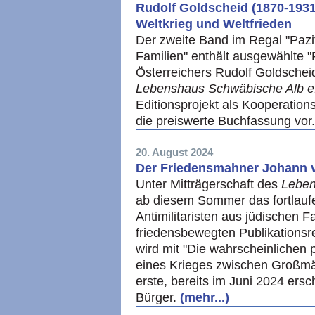
Rudolf Goldscheid (1870-193
Weltkrieg und Weltfrieden
Der zweite Band im Regal "Pazif
Familien" enthält ausgewählte "
Österreichers Rudolf Goldscheid
Lebenshaus Schwäbische Alb e
Editionsprojekt als Kooperations
die preiswerte Buchfassung vor
20. August 2024
Der Friedensmahner Johann v
Unter Mitträgerschaft des
Leben
ab diesem Sommer das fortlaufe
Antimilitaristen aus jüdischen 
friedensbewegten Publikationsrei
wird mit "Die wahrscheinlichen p
eines Krieges zwischen Großmä
erste, bereits im Juni 2024 ers
Bürger.
(mehr...)