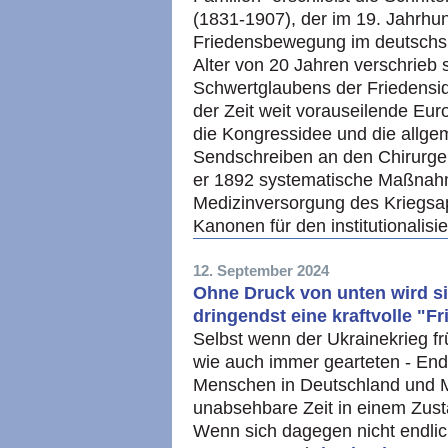
(1831-1907), der im 19. Jahrhu
Friedensbewegung im deutschs
Alter von 20 Jahren verschrieb 
Schwertglaubens der Friedensid
der Zeit weit vorauseilende Euro
die Kongressidee und die allgem
Sendschreiben an den Chirurgen
er 1892 systematische Maßnahm
Medizinversorgung des Kriegsap
Kanonen für den institutionali
12. September 2024
Ohne Druck von unten wird si
dringendst eine kraftvolle "
Selbst wenn der Ukrainekrieg f
wie auch immer gearteten - End
Menschen in Deutschland und M
unabsehbare Zeit in einem Zus
Wenn sich dagegen nicht endlich 