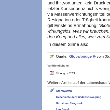
und ihr ‚von unten’ kein Druck 
letzter Konsequenz nichts wenige
via Massenvernichtungsmittel ode
Resignation oder Trägheit könne
gilt Einsteins Ermahnung:
"Bloß
wirkungslos. Was wir brauchen,
den Krieg und alles, was zum Kr
In diesem Sinne also.
Quelle:
Globalbridge
vom 05.
Veröffentlicht am
05. August 2024
Weitere Artikel auf der Lebenshau
Atomwaffen
Geschichte der Friedensbewegung
Hiroshima / Nagasaki
Leo Ensel