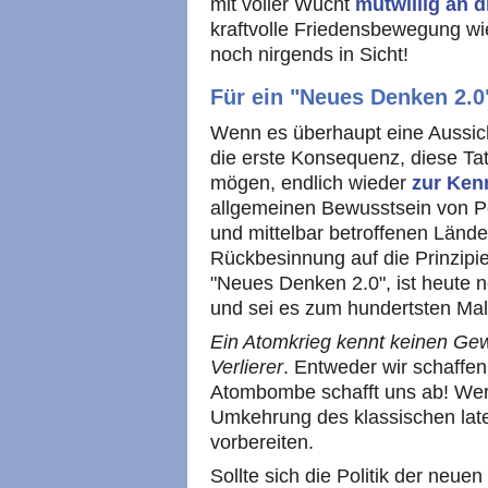
mit voller Wucht
mutwillig an 
kraftvolle Friedensbewegung wie
noch nirgends in Sicht!
Für ein "Neues Denken 2.0
Wenn es überhaupt eine Aussich
die erste Konsequenz, diese Tat
mögen, endlich wieder
zur Ken
allgemeinen Bewusstsein von Po
und mittelbar betroffenen Länder
Rückbesinnung auf die Prinzipi
"Neues Denken 2.0", ist heute 
und sei es zum hundertsten Mal
Ein Atomkrieg kennt keinen Gew
Verlierer
. Entweder wir schaffe
Atombombe schafft uns ab! Wer 
Umkehrung des klassischen late
vorbereiten.
Sollte sich die Politik der neue