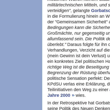
militärtechnischen Mitteln, und s
verteidigen"
, gelangte
Gorbats
in die Formulierung hinein an 
der "Gemeinsamen Sicherheit" 
Bedingungen kann die Sicherhei
Großmächte, nur gegenseitig un
allumfassend sein. Die Politik d
überlebt."
Daraus folgte für ihn
Verhandlungen, Verzicht auf di
(mein Gewinn ist dein Verlust) 
ein konkretes Ziel politischen 
richtige Weg ist die Beseitigun
Begrenzung der Rüstung überha
politische Sensation perfekt: D
KPdSU verlas eine Erklärung, di
Teilinitiativen den Weg zu einer
Jahre 2000
wies.
In der Retrospektive hat Gorba
seine Politik des Neuen Denken