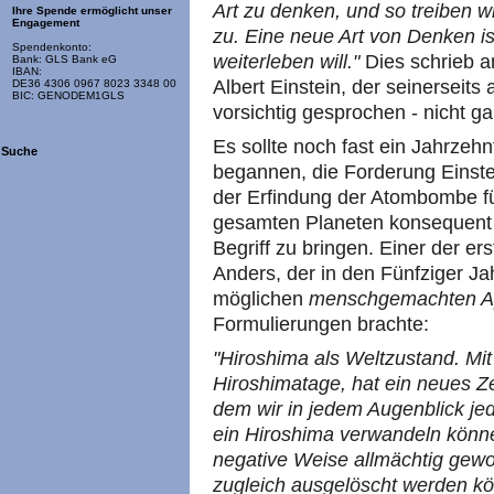
Art zu denken, und so treiben w
Ihre Spende ermöglicht unser
Engagement
zu. Eine neue Art von Denken i
Spendenkonto:
weiterleben will."
Dies schrieb a
Bank: GLS Bank eG
IBAN:
Albert Einstein, der seinerseits 
DE36 4306 0967 8023 3348 00
BIC: GENODEM1GLS
vorsichtig gesprochen - nicht g
Es sollte noch fast ein Jahrzehn
Suche
begannen, die Forderung Einste
der Erfindung der Atombombe für
gesamten Planeten konsequent 
Begriff zu bringen. Einer der e
Anders, der in den Fünfziger J
möglichen
menschgemachten A
Formulierungen brachte:
"Hiroshima als Weltzustand. Mi
Hiroshimatage, hat ein neues Zei
dem wir in jedem Augenblick jed
ein Hiroshima verwandeln könne
negative Weise allmächtig gewo
zugleich ausgelöscht werden kö