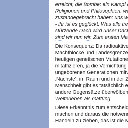
erreicht, die Bombe: ein Kampf
Religionen und Philosophien, w
zustandegebracht haben: uns wi
- ihr ist es geglückt. Was alle tr
stürzende Dach wird
unser
Dach.
sind
wir nun
wir
. Zum ersten Mal
Die Konsequenz: Da radioaktive
Machtblöcke und Landesgrenzen
heutigen genetischen Mutation
mitaffizieren, ja die Vernichtun
ungeborenen Generationen mitve
‚Nächste’: im Raum und in der Z
Menschheit gibt es tatsächlich e
andere Gegensätze überwölbe
Weiterleben als Gattung.
Diese Erkenntnis zum entschei
machen und daraus die notwend
Handeln zu ziehen, das ist die