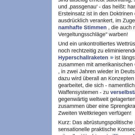
und ‚passgenau’ - das heißt: ha
Ersteinsatz ist in den Doktrine
ausdrücklich verankert, im Zuge
namhafte Stimmen
, die auch 
Vergeltungsschläge" warben!
Und ein unkontrolliertes Wettrü
noch rechtzeitig zu eliminiere
Hyperschallraketen
ist läng
zusammen mit amerikanischen C
, in zwei Jahren wieder in Deuts
dazu wird überall an Konzepten 
gearbeitet, die sich - namentli
Waffensystemen - zu
verselbs
gegenwärtig weltweit gelagert
zusammen über eine Sprengkraf
Zweiten Weltkriegen verfügen!
Kurz: Das abrüstungspolitische
sensationelle praktische Kons