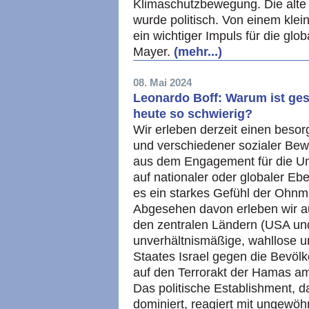
Klimaschutzbewegung. Die alt
wurde politisch. Von einem kle
ein wichtiger Impuls für die g
Mayer.
(mehr...)
08. Mai 2024
Leonardo Boff: Warum ist ges
heute so schwierig?
Wir erleben derzeit einen beso
und verschiedener sozialer Bewe
aus dem Engagement für die Umg
auf nationaler oder globaler Eb
es ein starkes Gefühl der Ohnm
Abgesehen davon erleben wir au
den zentralen Ländern (USA un
unverhältnismäßige, wahllose u
Staates Israel gegen die Bevöl
auf den Terrorakt der Hamas am 
Das politische Establishment, 
dominiert, reagiert mit ungewöh