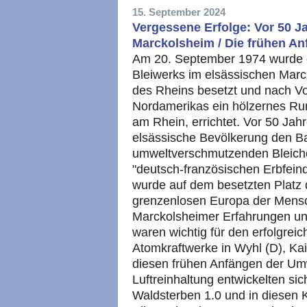
15. September 2024
Vergessene Erfolge: Vor 50 J
Marckolsheim / Die frühen A
Am 20. September 1974 wurde d
Bleiwerks im elsässischen Mar
des Rheins besetzt und nach Vo
Nordamerikas ein hölzernes Ru
am Rhein, errichtet. Vor 50 Jah
elsässische Bevölkerung den B
umweltverschmutzenden Bleiche
"deutsch-französischen Erbfein
wurde auf dem besetzten Plat
grenzenlosen Europa der Mensch
Marckolsheimer Erfahrungen und
waren wichtig für den erfolgrei
Atomkraftwerke in Wyhl (D), Ka
diesen frühen Anfängen der U
Luftreinhaltung entwickelten si
Waldsterben 1.0 und in diesen 