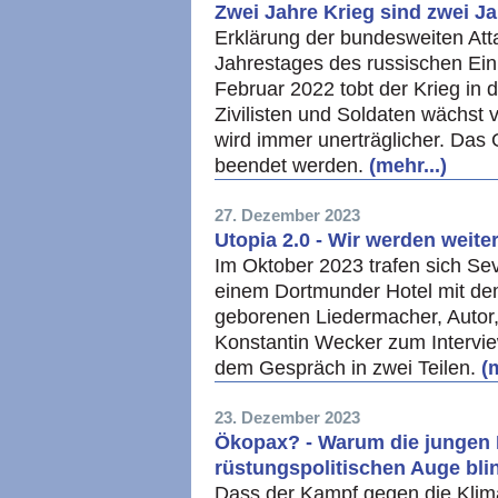
Zwei Jahre Krieg sind zwei Jah
Erklärung der bundesweiten Att
Jahrestages des russischen Ein
Februar 2022 tobt der Krieg in 
Zivilisten und Soldaten wächst
wird immer unerträglicher. Das
beendet werden.
(mehr...)
27. Dezember 2023
Utopia 2.0 - Wir werden weite
Im Oktober 2023 trafen sich Se
einem Dortmunder Hotel mit de
geborenen Liedermacher, Autor,
Konstantin Wecker zum Intervie
dem Gespräch in zwei Teilen.
(
23. Dezember 2023
Ökopax? - Warum die jungen 
rüstungspolitischen Auge bli
Dass der Kampf gegen die Klim