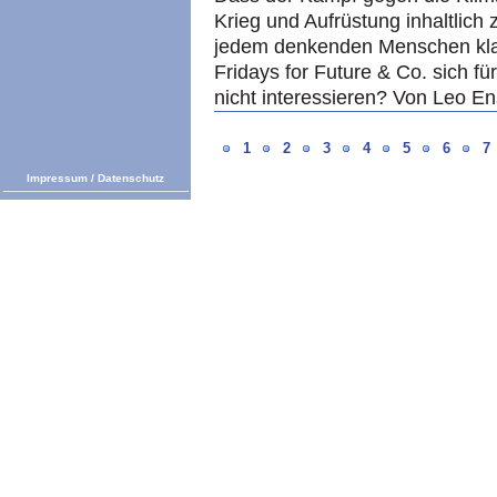
Krieg und Aufrüstung inhaltlic
jedem denkenden Menschen klar
Fridays for Future & Co. sich f
nicht interessieren? Von Leo En
1
2
3
4
5
6
7
Impressum
/
Datenschutz