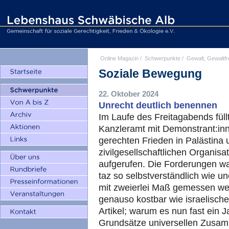
Online Magazin
/
Schwerpunkte
/
Gewalt, Gewaltfr
Soziale Bewegung
22. Oktober 2024
Unrecht deutlich benennen
Im Laufe des Freitagabends füll
Kanzleramt mit Demonstrant:inn
gerechten Frieden in Palästina u
zivilgesellschaftlichen Organisat
aufgerufen. Die Forderungen wa
taz so selbstverständlich wie u
mit zweierlei Maß gemessen wer
genauso kostbar wie israelisches
Artikel; warum es nun fast ein J
Grundsätze universellen Zusam