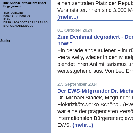
einen zentralen Platz der Repu
Ihre Spende ermöglicht unser
Engagement
Veranstalter:innen sind 3.00
Spendenkonto:
(mehr...)
Bank: GLS Bank eG
IBAN:
DE36 4306 0967 8023 3348 00
BIC: GENODEM1GLS
01. Oktober 2024
Zum Denkmal degradiert - Der
Suche
now!"
Ein gerade angelaufener Film r
Petra Kelly, wieder in den Mitt
blendet ihren Antimilitarismus u
weitestgehend aus. Von Leo En
27. September 2024
Der EWS-Mitgründer Dr. Micha
Dr. Michael Sladek, Mitgründer
Elektrizitätswerke Schönau (EW
war eine der prägendsten Persö
internationalen Bürgerenergiew
EWS.
(mehr...)