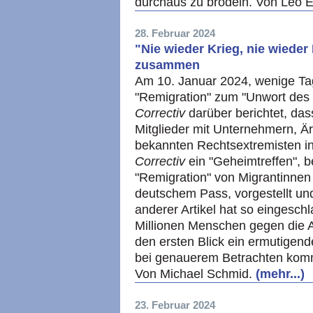
durchaus zu brodeln. Von Leo 
28. Februar 2024
"Nie wieder Krieg, nie wiede
zusammen
Am 10. Januar 2024, wenige Ta
"Remigration" zum "Unwort des 
Correctiv
darüber berichtet, das
Mitglieder mit Unternehmern, Är
bekannten Rechtsextremisten in
Correctiv
ein "Geheimtreffen", b
"Remigration" von Migrantinnen
deutschem Pass, vorgestellt und
anderer Artikel hat so eingesch
Millionen Menschen gegen die A
den ersten Blick ein ermutigend
bei genauerem Betrachten komme
Von Michael Schmid.
(mehr...)
23. Februar 2024