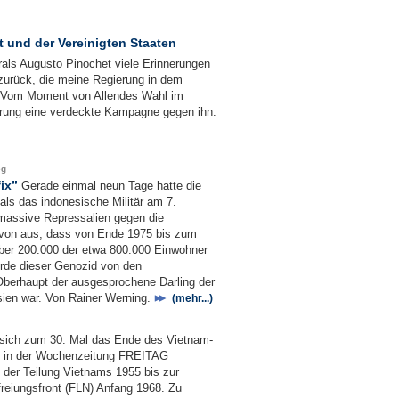
 und der Vereinigten Staaten
rals Augusto Pinochet viele Erinnerungen
 zurück, die meine Regierung in dem
t. Vom Moment von Allendes Wahl im
rung eine verdeckte Kampagne gegen ihn.
eg
ix”
Gerade einmal neun Tage hatte die
als das indonesische Militär am 7.
massive Repressalien gegen die
avon aus, dass von Ende 1975 bis zum
 über 200.000 der etwa 800.000 Einwohner
rde dieser Genozid von den
Oberhaupt der ausgesprochene Darling der
sien war. Von Rainer Werning.
(mehr...)
t sich zum 30. Mal das Ende des Vietnam-
alb in der Wochenzeitung FREITAG
n der Teilung Vietnams 1955 bis zur
freiungsfront (FLN) Anfang 1968. Zu