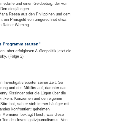
dmedaille und einen Geldbetrag, der vom
 Den diesjährigen
n Maria Reesa aus den Philippinen und dem
eht ein Preisgeld von umgerechnet etwa
on Rainer Werning.
es Programm starten”
n, aber erfolglosen Außenpolitik jetzt die
ky. (Folge 2)
 Investigativreporter seiner Zeit: So
ung und des Militärs auf, darunter das
nry Kissinger oder die Lügen über die
itikern, Konzernen und den eigenen
tirn bot, sah er sich immer häufiger mit
andes konfrontiert: geheimen
en Memoiren beklagt Hersh, was diese
 Tod des Investigativjournalismus. Von