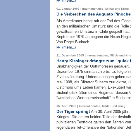
(mehr...)
01. Januar 2007 | Internationales, Militär und Krieg
Die Verbrechen des Augusto Pinochet
Als Amerikaner bringt mir der Tod des Gene
an den militärischen Umsturz und die Rolle
gewaltsamen Umsturz in Chile gespielt ha
September 1970 an begann die Nixon-Regie
Von Roger Burbach.
(mehr...)
21. Dezember 2005 | Internationales, Militär und Kri
Henry Kissinger drängte zum “quick f
Unabhängigkeit der Osttimoresen gedauert, 
Dezember 1975 einmarschierte. Es folgten 
Zivilbevölkerung. Untersuchungen gehen d
Mai 1998, als Diktator Suharto zurücktrat,
Osttimors ums Leben kamen. Exekutiert wu
Sicherheitskräften eines Regimes, dessen 
“westlichen Wertegemeinschaft” in Südosta
15. April 2005 | Internationales, Militär und Krieg
Der Tiger springt
Am 30. April 2005 jähr
Krieges. Die ersten beiden Teile der desh
publizierten Textfolge galten den Jahren vo
legendären Tet-Offensive der Nationalen Be