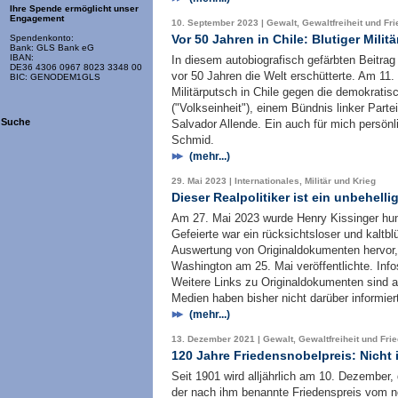
Ihre Spende ermöglicht unser
Engagement
10. September 2023 | Gewalt, Gewaltfreiheit und Fr
Vor 50 Jahren in Chile: Blutiger Mili
Spendenkonto:
Bank: GLS Bank eG
IBAN:
In diesem autobiografisch gefärbten Beitrag
DE36 4306 0967 8023 3348 00
vor 50 Jahren die Welt erschütterte. Am 11
BIC: GENODEM1GLS
Militärputsch in Chile gegen die demokrati
("Volkseinheit"), einem Bündnis linker Parte
Suche
Salvador Allende. Ein auch für mich persön
Schmid.
(mehr...)
29. Mai 2023 | Internationales, Militär und Krieg
Dieser Realpolitiker ist ein unbehelli
Am 27. Mai 2023 wurde Henry Kissinger hunde
Gefeierte war ein rücksichtsloser und kaltbl
Auswertung von Originaldokumenten hervor, 
Washington am 25. Mai veröffentlichte. Inf
Weitere Links zu Originaldokumenten sind 
Medien haben bisher nicht darüber informier
(mehr...)
13. Dezember 2021 | Gewalt, Gewaltfreiheit und Fri
120 Jahre Friedensnobelpreis: Nicht
Seit 1901 wird alljährlich am 10. Dezember
der nach ihm benannte Friedenspreis vom no