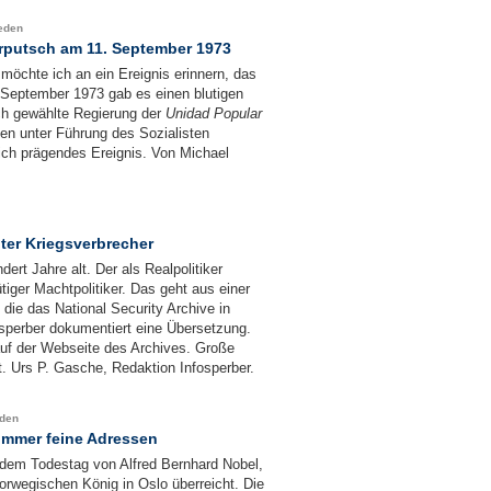
ieden
tärputsch am 11. September 1973
 möchte ich an ein Ereignis erinnern, das
. September 1973 gab es einen blutigen
sch gewählte Regierung der
Unidad Popular
ien unter Führung des Sozialisten
lich prägendes Ereignis. Von Michael
gter Kriegsverbrecher
rt Jahre alt. Der als Realpolitiker
ütiger Machtpolitiker. Das geht aus einer
die das National Security Archive in
osperber dokumentiert eine Übersetzung.
auf der Webseite des Archives. Große
t. Urs P. Gasche, Redaktion Infosperber.
eden
 immer feine Adressen
, dem Todestag von Alfred Bernhard Nobel,
rwegischen König in Oslo überreicht. Die