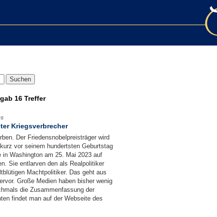
rgab
16 Treffer
eg
gter Kriegsverbrecher
ben. Der Friedensnobelpreisträger wird
ch kurz vor seinem hundertsten Geburtstag
ve in Washington am 25. Mai 2023 auf
. Sie entlarven den als Realpolitiker
tblütigen Machtpolitiker. Das geht aus
ervor. Große Medien haben bisher wenig
 nochmals die Zusammenfassung der
ten findet man auf der Webseite des