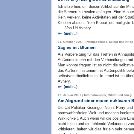
Ich sitze hier, um diesen Artikel auf die Mi
die Sirenen zu heulen anfingen. Eine Minute 
Kein Verkehr, keine Aktivitäten auf der Str
Kindern absieht. Yom Kippur, der heiligste 
… . Von Uri Avnery.
(mehr...)
31. Oktober 2007 | Internationales, Militär und Krieg
Sag es mit Blumen
Als Vorbereitung für das Treffen in Annapolis
Außenministerin mit den Verhandlungen mit 
Man könnte fragen: ist es nicht die selbstv
das Außenministerium mit Außenpolitik befa
selbstverständlich sein. In Israel ist es übe
Avnery.
(mehr...)
17. Januar 2007 | Internationales, Militär und Krieg
Am Abgrund einer neuen nuklearen 
Die US-Politiker Kissinger, Nunn, Perry und 
atomwaffenfreien Welt und machen konkrete
Wirklichkeit. Auch wenn wir die positive E
nicht teilen und die fehlende Verbindung vo
kritisieren, halten wir dies für ein sehr b