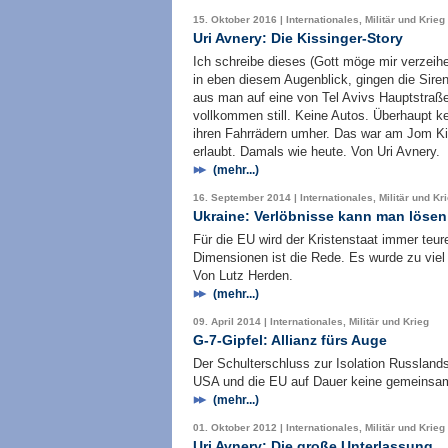
15. Oktober 2016 | Internationales, Militär und Krieg
Uri Avnery: Die Kissinger-Story
Ich schreibe dieses (Gott möge mir verzei
in eben diesem Augenblick, gingen die Si
aus man auf eine von Tel Avivs Hauptstraße
vollkommen still. Keine Autos. Überhaupt ke
ihren Fahrrädern umher. Das war am Jom Ki
erlaubt. Damals wie heute. Von Uri Avnery.
(mehr...)
16. September 2014 | Internationales, Militär und Kr
Ukraine: Verlöbnisse kann man lösen
Für die EU wird der Kristenstaat immer teure
Dimensionen ist die Rede. Es wurde zu viel 
Von Lutz Herden.
(mehr...)
09. April 2014 | Internationales, Militär und Krieg
G-7-Gipfel: Allianz fürs Auge
Der Schulterschluss zur Isolation Russlands
USA und die EU auf Dauer keine gemeinsam
(mehr...)
01. Oktober 2012 | Internationales, Militär und Krieg
Uri Avnery: Die große Unterlassung