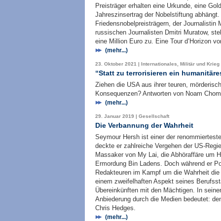
Preisträger erhalten eine Urkunde, eine Gol
Jahreszinsertrag der Nobelstiftung abhängt.
Friedensnobelpreisträgern, der Journalisti
russischen Journalisten Dmitri Muratow, st
eine Million Euro zu. Eine Tour d’Horizon v
(mehr...)
23. Oktober 2021 | Internationales, Militär und Krieg
“Statt zu terrorisieren ein humanitär
Ziehen die USA aus ihrer teuren, mörderische
Konsequenzen? Antworten von Noam Choms
(mehr...)
29. Januar 2019 | Gesellschaft
Die Verbannung der Wahrheit
Seymour Hersh ist einer der renommiertesten
deckte er zahlreiche Vergehen der US-Regier
Massaker von My Lai, die Abhöraffäre um He
Ermordung Bin Ladens. Doch während er Pol
Redakteuren im Kampf um die Wahrheit die S
einem zweifelhaften Aspekt seines Berufsst
Übereinkünften mit den Mächtigen. In sein
Anbiederung durch die Medien bedeutet: den
Chris Hedges.
(mehr...)