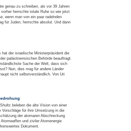
nute genau zu schreiben, als vor 39 Jahren
vorher herrschte totale Ruhe so wie jetzt.
aße, wenn man von ein paar radelnden
Tag für Juden, herrschte absolut. Und dann
 hat der israelische Ministerpräsident die
der palästinensischen Behörde beauftragt.
erständlichste Sache der Welt, dass sich
sst? Nun, dies mag für andere Länder
rhaupt nicht selbstverständlich. Von Uri
Bedrohung
Shultz beleben die alte Vision von einer
 Vorschläge für ihre Umsetzung in die
inschätzung der atomaren Abschreckung
n Atomwaffen und ziviler Atomenergie
emerkenswertes Dokument.