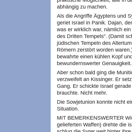
praktische Möglichkeit, alle i
abhängig zu machen.
Als die Angriffe Ägyptens und S
geriet Israel in Panik. Dajan, de
was er wirklich war, nämlich ein
des Dritten Tempels". (Damit sc
jüdischen Tempeln des Altertum
Römern zerstört worden waren.
bewahrte einen kühlen Kopf un
bewundernswerter Genauigkeit.
Aber schon bald ging die Munit
verzweifelt an Kissinger. Er set
Gang. Er schickte Israel gerade 
brauchte. Nicht mehr.
Die Sowjetunion konnte nicht ei
Situation.
MIT BEMERKENSWERTER Widerst
gelieferten Waffen) drehte die 
schlug die Syrer weit hinter ih