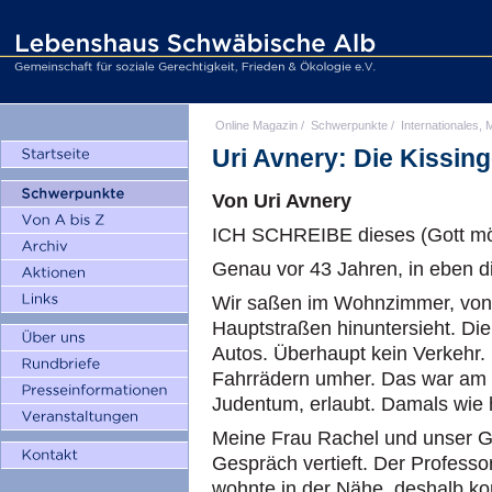
Online Magazin
/
Schwerpunkte
/
Internationales, M
Uri Avnery: Die Kissing
Von Uri Avnery
ICH SCHREIBE dieses (Gott mö
Genau vor 43 Jahren, in eben d
Wir saßen im Wohnzimmer, von 
Hauptstraßen hinuntersieht. Die
Autos. Überhaupt kein Verkehr. 
Fahrrädern umher. Das war am 
Judentum, erlaubt. Damals wie 
Meine Frau Rachel und unser Ga
Gespräch vertieft. Der Profess
wohnte in der Nähe, deshalb k