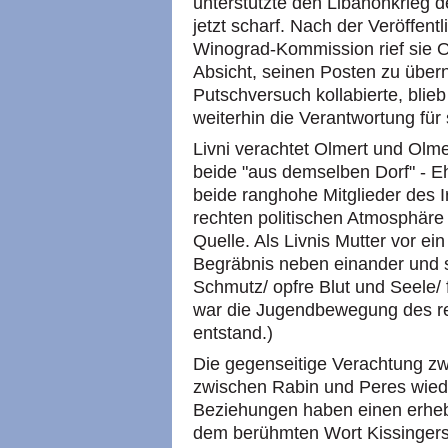
unterstützte den Libanonkrieg des
jetzt scharf. Nach der Veröffent
Winograd-Kommission rief sie Ol
Absicht, seinen Posten zu übern
Putschversuch kollabierte, blieb
weiterhin die Verantwortung für
Livni verachtet Olmert und Olm
beide "aus demselben Dorf" - E
beide ranghohe Mitglieder des 
rechten politischen Atmosphäre 
Quelle. Als Livnis Mutter vor e
Begräbnis neben einander und s
Schmutz/ opfre Blut und Seele
war die Jugendbewegung des rec
entstand.)
Die gegenseitige Verachtung z
zwischen Rabin und Peres wiede
Beziehungen haben einen erhebli
dem berühmten Wort Kissingers: 