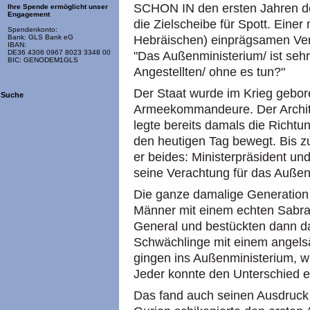
SCHON IN den ersten Jahren d
Ihre Spende ermöglicht unser
Engagement
die Zielscheibe für Spott. Eine
Spendenkonto:
Hebräischen) einprägsamen Ver
Bank: GLS Bank eG
IBAN:
DE36 4306 0967 8023 3348 00
"Das Außenministerium/ ist seh
BIC: GENODEM1GLS
Angestellten/ ohne es tun?"
Der Staat wurde im Krieg gebor
Suche
Armeekommandeure. Der Archit
legte bereits damals die Richtung
den heutigen Tag bewegt. Bis z
er beides: Ministerpräsident und
seine Verachtung für das Außen
Die ganze damalige Generation t
Männer mit einem echten Sabra
General und bestückten dann da
Schwächlinge mit einem angels
gingen ins Außenministerium, w
Jeder konnte den Unterschied 
Das fand auch seinen Ausdruck