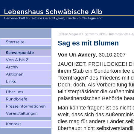
Online Magazin
/
Schwerpunkte
/
Internationales, M
Sag es mit Blumen
Von Uri Avnery
, 30.10.2007
JAUCHZET, FROHLOCKED! Die Au
ihrem Stab ein Sonderkomitee ei
"Kernfragen" des Friedens mit d
Doch, doch. Als Vorbereitung für
Ministerpräsident die Außenmini
palästinensischen Behörde beau
Man könnte fragen: ist es nicht 
Welt, dass sich das Außenminis
dies mag für andere Länder selbs
überhaupt nicht selbstverständli