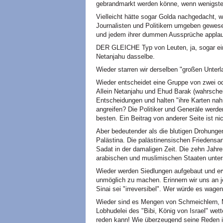
gebrandmarkt werden könne, wenn wenigstens
Vielleicht hätte sogar Golda nachgedacht, w
Journalisten und Politikern umgeben gewesen
und jedem ihrer dummen Aussprüche applau
DER GLEICHE Typ von Leuten, ja, sogar ein
Netanjahu dasselbe.
Wieder starren wir derselben "großen Unterl
Wieder entscheidet eine Gruppe von zwei od
Allein Netanjahu und Ehud Barak (wahrscheinl
Entscheidungen und halten "ihre Karten nah 
angreifen? Die Politiker und Generäle werd
besten. Ein Beitrag von anderer Seite ist nic
Aber bedeutender als die blutigen Drohunge
Palästina. Die palästinensischen Friedensan
Sadat in der damaligen Zeit. Die zehn Jahre 
arabischen und muslimischen Staaten unterstü
Wieder werden Siedlungen aufgebaut und er
unmöglich zu machen. Erinnern wir uns an 
Sinai sei "irreversibel". Wer würde es wage
Wieder sind es Mengen von Schmeichlern, Me
Lobhudelei des "Bibi, König von Israel" wett
reden kann! Wie überzeugend seine Reden i