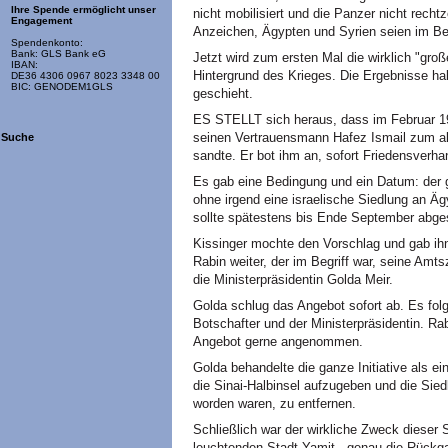
Ihre Spende ermöglicht unser
nicht mobilisiert und die Panzer nicht rechtz
Engagement
Anzeichen, Ägypten und Syrien seien im Beg
Spendenkonto:
Bank: GLS Bank eG
Jetzt wird zum ersten Mal die wirklich "groß
IBAN:
Hintergrund des Krieges. Die Ergebnisse ha
DE36 4306 0967 8023 3348 00
BIC: GENODEM1GLS
geschieht.
ES STELLT sich heraus, dass im Februar 1
seinen Vertrauensmann Hafez Ismail zum a
Suche
sandte. Er bot ihm an, sofort Friedensverha
Es gab eine Bedingung und ein Datum: der ga
ohne irgend eine israelische Siedlung an
sollte spätestens bis Ende September abge
Kissinger mochte den Vorschlag und gab ihn
Rabin weiter, der im Begriff war, seine Amts
die Ministerpräsidentin Golda Meir.
Golda schlug das Angebot sofort ab. Es fol
Botschafter und der Ministerpräsidentin. Ra
Angebot gerne angenommen.
Golda behandelte die ganze Initiative als ei
die Sinai-Halbinsel aufzugeben und die Sied
worden waren, zu entfernen.
Schließlich war der wirkliche Zweck dieser 
leuchtenden Stadt Yamit - genau die Rückg