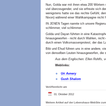
Nun, Golda war mit ihren etwa 200 Wörtern
viel überzeugender, und sie erfreute sich d
wenigstens hatte sie das rechte Gefühl, de
Nixon) während einer Wahlkampagne nicht h
IN JENEN Tagen nannte ich unsere Regierung
schlimmer, viel schlimmer.
Golda und Dayan führten in eine Katastroph
hinausgeworfen - nicht durch Wahlen, nicht
durch einen Volksmassenprotest, der das La
Bibi und Ehud führen uns in eine andere, v
von denselben Leuten hinausgeworfen, die si
Aus dem Englischen: Ellen Rohlfs, vo
Weblinks:
Uri Avnery
Gush Shalom
Veröffentlicht am
01. Oktober 2012
Weitere Artikel auf der Lebenshaus-WebSite z