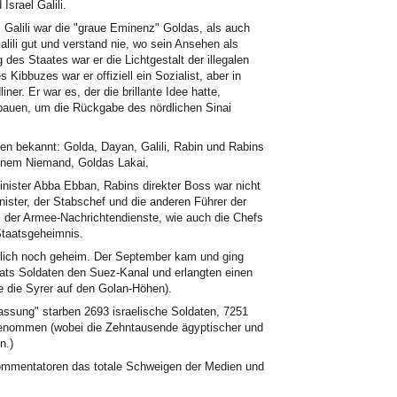
srael Galili.
: Galili war die "graue Eminenz" Goldas, als auch
lili gut und verstand nie, wo sein Ansehen als
 des Staates war er die Lichtgestalt der illegalen
s Kibbuzes war er offiziell ein Sozialist, aber in
iner. Er war es, der die brillante Idee hatte,
bauen, um die Rückgabe des nördlichen Sinai
onen bekannt: Golda, Dayan, Galili, Rabin und Rabins
einem Niemand, Goldas Lakai.
nister Abba Ebban, Rabins direkter Boss war nicht
nister, der Stabschef und die anderen Führer der
fs der Armee-Nachrichtendienste, wie auch die Chefs
Staatsgeheimnis.
ntlich noch geheim. Der September kam und ging
ats Soldaten den Suez-Kanal und erlangten einen
e die Syrer auf den Golan-Höhen).
lassung" starben 2693 israelische Soldaten, 7251
genommen (wobei die Zehntausende ägyptischer und
n.)
mmentatoren das totale Schweigen der Medien und