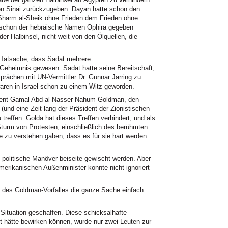
n Sinai zurückzugeben. Dayan hatte schon den
Sharm al-Sheik ohne Frieden dem Frieden ohne
m schon der hebräische Namen Ophira gegeben
der Halbinsel, nicht weit von den Ölquellen, die
e Tatsache, dass Sadat mehrere
Geheimnis gewesen. Sadat hatte seine Bereitschaft,
rächen mit UN-Vermittler Dr. Gunnar Jarring zu
en in Israel schon zu einem Witz geworden.
ident Gamal Abd-al-Nasser Nahum Goldman, den
und eine Zeit lang der Präsident der Zionistischen
 treffen. Golda hat dieses Treffen verhindert, und als
Sturm von Protesten, einschließlich des berühmten
ie zu verstehen gaben, dass es für sie hart werden
ls politische Manöver beiseite gewischt werden. Aber
amerikanischen Außenminister konnte nicht ignoriert
n des Goldman-Vorfalles die ganze Sache einfach
ituation geschaffen. Diese schicksalhafte
kt hätte bewirken können, wurde nur zwei Leuten zur