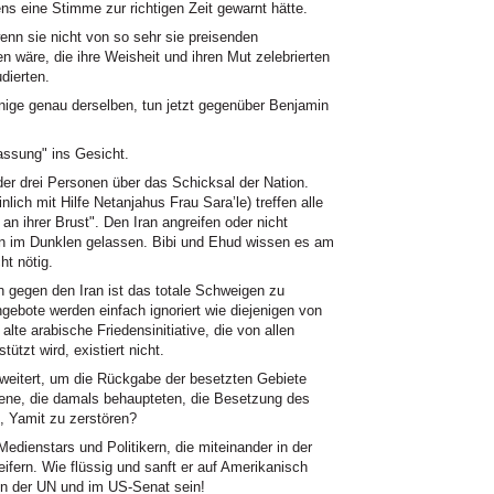
 eine Stimme zur richtigen Zeit gewarnt hätte.
enn sie nicht von so sehr sie preisenden
 wäre, die ihre Weisheit und ihren Mut zelebrierten
dierten.
ige genau derselben, tun jetzt gegenüber Benjamin
assung" ins Gesicht.
er drei Personen über das Schicksal der Nation.
ich mit Hilfe Netanjahus Frau Sara’le) treffen alle
an ihrer Brust". Den Iran angreifen oder nicht
en im Dunklen gelassen. Bibi und Ehud wissen es am
ht nötig.
n gegen den Iran ist das totale Schweigen zu
gebote werden einfach ignoriert wie diejenigen von
alte arabische Friedensinitiative, die von allen
tzt wird, existiert nicht.
weitert, um die Rückgabe der besetzten Gebiete
jene, die damals behaupteten, die Besetzung des
n, Yamit zu zerstören?
dienstars und Politikern, die miteinander in der
eifern. Wie flüssig und sanft er auf Amerikanisch
n der UN und im US-Senat sein!