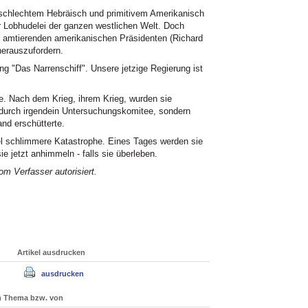
 schlechtem Hebräisch und primitivem Amerikanisch
er Lobhudelei der ganzen westlichen Welt. Doch
n amtierenden amerikanischen Präsidenten (Richard
erauszufordern.
 "Das Narrenschiff". Unsere jetzige Regierung ist
e. Nach dem Krieg, ihrem Krieg, wurden sie
 durch irgendein Untersuchungskomitee, sondern
nd erschütterte.
iel schlimmere Katastrophe. Eines Tages werden sie
e jetzt anhimmeln - falls sie überleben.
m Verfasser autorisiert
.
Artikel ausdrucken
ausdrucken
um Thema bzw. von