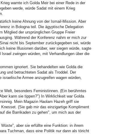
 Krieg warnte ich Golda Meir bei einer Rede in der
gegeben werde, würde Sadat mit einem Krieg
n.
atürlich keine Ahnung von der Ismail-Mission. Aber
erenz in Bologna teil. Die ägyptische Delegation
em Mitglied der ursprünglichen Gruppe Freier
 ausging. Während der Konferenz nahm er mich zur
 Sinai nicht bis September zurückgegeben sei, würde
ch keine Illusionen darüber, wer siegen würde, sagte
nd Israel zwingen würden, mit Verhandlungen über die
mmen ignoriert. Sie behandelten wie Golda die
ung und betrachteten Sadat als Troddel. Der
e israelische Armee anzugreifen wagen würden,
ze Welt, besonders Feministinnen. (Ein berühmtes
"Aber kann sie tippen?") In Wirklichkeit war Golda
arrsinnig. Mein Magazin Haolam Hazeh griff sie
r Knesset. (Sie gab mir das einzigartige Kompliment
, "auf die Barrikaden zu gehen", um mich aus der
üste", aber sie erfüllte eine Funktion: in ihrem
ara Tuchman, dass eine Politik nur dann als töricht