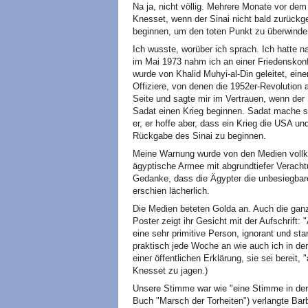
Na ja, nicht völlig. Mehrere Monate vor dem
Knesset, wenn der Sinai nicht bald zurück
beginnen, um den toten Punkt zu überwinde
Ich wusste, worüber ich sprach. Ich hatte n
im Mai 1973 nahm ich an einer Friedenskonf
wurde von Khalid Muhyi-al-Din geleitet, ein
Offiziere, von denen die 1952er-Revolution
Seite und sagte mir im Vertrauen, wenn der
Sadat einen Krieg beginnen. Sadat mache si
er, er hoffe aber, dass ein Krieg die USA u
Rückgabe des Sinai zu beginnen.
Meine Warnung wurde von den Medien vollko
ägyptische Armee mit abgrundtiefer Veracht
Gedanke, dass die Ägypter die unbesiegbar
erschien lächerlich.
Die Medien beteten Golda an. Auch die gan
Poster zeigt ihr Gesicht mit der Aufschrift: 
eine sehr primitive Person, ignorant und st
praktisch jede Woche an wie auch ich in de
einer öffentlichen Erklärung, sie sei bereit
Knesset zu jagen.)
Unsere Stimme war wie "eine Stimme in der W
Buch "Marsch der Torheiten") verlangte Barb