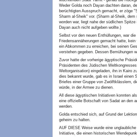
Weder Golda noch Dayan dachten daran, de
berüchtigten Ausspruch gemacht, er zöge "
Sharm al-Sheik" vor. (Sharm al-Sheik, de
worden war, liegt nahe der südlichen Spitze 
Dayan auch nicht aufgeben wollte.)
Selbst vor den neuen Enthüllungen, war di
Friedensannäherungen gemacht hatte, kein 
ein Abkommen zu erreichen, bei seinen Gesp
verstehen gegeben. Dessen Bemühungen war
Zuvor hatte der vorherige ägyptische Präs
Präsidenten des Jüdischen Weltkongresses (
Weltorganisation) eingeladen, ihn in Kairo zu
dies bekannt wurde, gab es in Israel einen 
Briefes einer Gruppe von Zwölftklässlern, d
würde, in der Armee zu dienen.
All diese ägyptischen Initiativen konnten a
eine offizielle Botschaft von Sadat an den 
werden.
Golda entschied sich, auf Grund der Lektio
geheim zu halten.
AUF DIESE Weise wurde eine unglaubliche S
Initiative, die einen historischen Wendepun