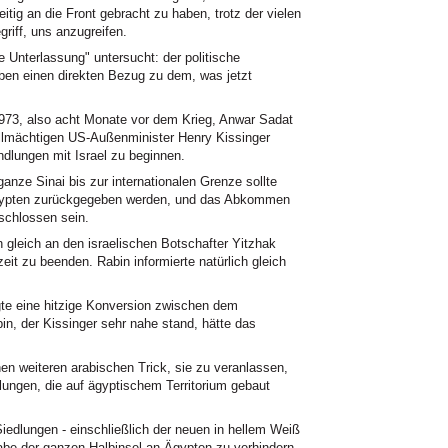
eitig an die Front gebracht zu haben, trotz der vielen
riff, uns anzugreifen.
e Unterlassung" untersucht: der politische
ben einen direkten Bezug zu dem, was jetzt
973, also acht Monate vor dem Krieg, Anwar Sadat
llmächtigen US-Außenminister Henry Kissinger
ndlungen mit Israel zu beginnen.
nze Sinai bis zur internationalen Grenze sollte
 Ägypten zurückgegeben werden, und das Abkommen
schlossen sein.
 gleich an den israelischen Botschafter Yitzhak
zeit zu beenden. Rabin informierte natürlich gleich
gte eine hitzige Konversion zwischen dem
bin, der Kissinger sehr nahe stand, hätte das
nen weiteren arabischen Trick, sie zu veranlassen,
lungen, die auf ägyptischem Territorium gebaut
Siedlungen - einschließlich der neuen in hellem Weiß
abe der ganzen Halbinsel an Ägypten zu verhindern.