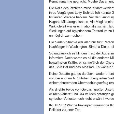
Kenntnisnahme gebracht: Moshe Dayan und I
Die Rolle des letzteren muss erklärt werden
ihres Vorgängers Levy Eshkol. Ich kannte Ga
brillanter Stratege herkam. Vor der Gründung
Hagana-Militärorganisation. Als Mitglied eine
Wirklichkeit war er ein nationalistischer Hardl
Siedlungen auf ägyptischem Territorium zu 
unmöglich zu machen.
Die Sadat-Initiative war also nur fünf Pers
Nachfolger in Washington, Simcha Dinitz, 
So unglaublich es klingen mag: der Außenmi
informiert. Noch waren es all die anderen Mi
bewaffneten Kräfte, einschließlich der Che
des Shin Bet und des Mossad. Es war ein 
Keine Debatte gab es darüber - weder öffe
vorüber und am 6. Oktober überquerten Sad
welterschütternden Überraschungserfolg (wi
Als direkte Folge von Goldas "großer Unter
wurden verletzt und 314 wurden gefangen 
syrischer Verluste noch nicht erwähnt wurde
IN DIESER Woche beklagten israelische Ko
Politiker zu jener Zeit.