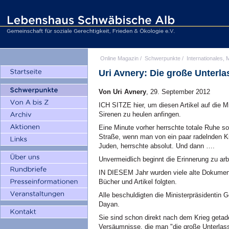
Online Magazin
/
Schwerpunkte
/
Internationales, M
Uri Avnery: Die große Unterl
Von Uri Avnery
, 29. September 2012
ICH SITZE hier, um diesen Artikel auf die M
Sirenen zu heulen anfingen.
Eine Minute vorher herrschte totale Ruhe so 
Straße, wenn man von ein paar radelnden Kin
Juden, herrschte absolut. Und dann ….
Unvermeidlich beginnt die Erinnerung zu arb
IN DIESEM Jahr wurden viele alte Dokumente 
Bücher und Artikel folgten.
Alle beschuldigten die Ministerpräsidentin
Dayan.
Sie sind schon direkt nach dem Krieg getadel
Versäumnisse, die man "die große Unterlass