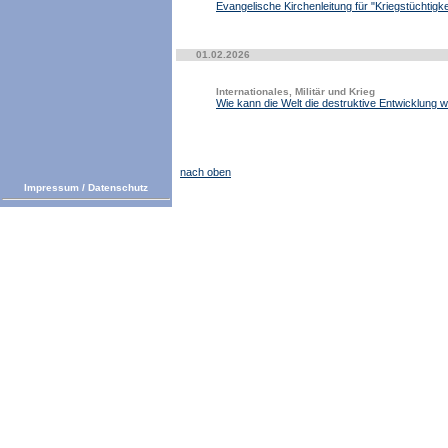
Evangelische Kirchenleitung für "Kriegstüchtigke
01.02.2026
Internationales, Militär und Krieg
Wie kann die Welt die destruktive Entwicklung 
nach oben
Impressum
/
Datenschutz