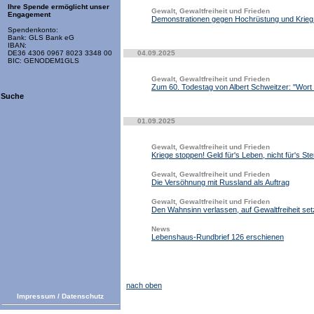
Ihre Spende ermöglicht unser
Gewalt, Gewaltfreiheit und Frieden
Engagement
Demonstrationen gegen Hochrüstung und Krieg a
Spendenkonto:
Bank: GLS Bank eG
IBAN:
04.09.2025
DE36 4306 0967 8023 3348 00
BIC: GENODEM1GLS
Gewalt, Gewaltfreiheit und Frieden
Zum 60. Todestag von Albert Schweitzer: "Wort
Suche
01.09.2025
Gewalt, Gewaltfreiheit und Frieden
Kriege stoppen! Geld für's Leben, nicht für's St
Gewalt, Gewaltfreiheit und Frieden
Die Versöhnung mit Russland als Auftrag
Gewalt, Gewaltfreiheit und Frieden
Den Wahnsinn verlassen, auf Gewaltfreiheit se
News
Lebenshaus-Rundbrief 126 erschienen
nach oben
Impressum
/
Datenschutz