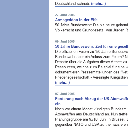
Deutschland schrieb.
(mehr...)
27. Juni 2005
Armageddon in der Eifel
50 Jahre Bundeswehr: Die bis heute geltend
Völkerrecht und Grundgesetz. Von Jürgen 
09. Juni 2005
50 Jahre Bundeswehr: Zeit für eine gesel
Die offiziellen Feiern zu “50 Jahre Bundesw
Bundeswehr aber ein Anlass zum Feiern? Nei
Debatte über die Aufgaben dieser Armee zu
Ressourcen, welche zum Beispiel für eine wi
dokumentieren Pressemitteilungen des “Net
Friedensgesellschaft - Vereinigte Kriegsdi
(mehr...)
07. Juni 2005
Forderung nach Abzug der US-Atomwaffen
ein
Noch vor einem Monat kündigten Bundesmini
Atomwaffen aus Deutschland an. Nun treffe
Planungsgruppe am 9./10. Juni in Brüssel.
gegenüber
NATO
und
USA
zu thematisiere