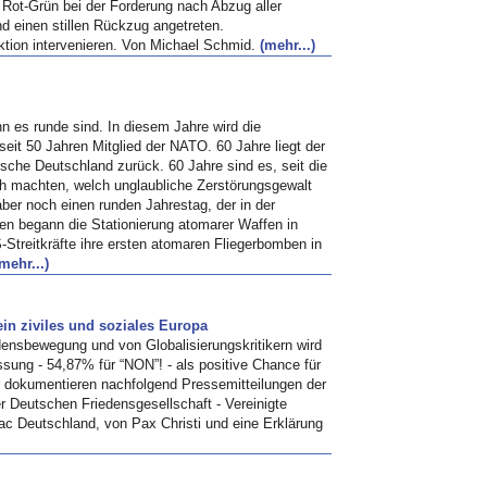
 Rot-Grün bei der Forderung nach Abzug aller
 einen stillen Rückzug angetreten.
-Aktion intervenieren. Von Michael Schmid.
(mehr...)
nn es runde sind. In diesem Jahre wird die
seit 50 Jahren Mitglied der
NATO.
60 Jahre liegt der
stische Deutschland zurück. 60 Jahre sind es, seit die
ch machten, welch unglaubliche Zerstörungsgewalt
ber noch einen runden Jahrestag, der in der
hren begann die Stationierung atomarer Waffen in
Streitkräfte ihre ersten atomaren Fliegerbomben in
mehr...)
in ziviles und soziales Europa
ensbewegung und von Globalisierungskritikern wird
ung - 54,87% für “NON”! - als positive Chance für
ir dokumentieren nachfolgend Pressemitteilungen der
Deutschen Friedensgesellschaft - Vereinigte
c Deutschland, von Pax Christi und eine Erklärung