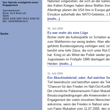
Nationen vorgesehen, die sich an der nukle
Ihre Spende ermöglicht unser
des Kalten Krieges haben diese Waffen ihre 
Engagement
Allerdings planen die
USA
ihre in Europa ge
Spendenkonto:
Bank: GLS Bank eG
Einsätze außerhalb des
NATO
-Gebietes, z.
IBAN:
(mehr...)
DE36 4306 0967 8023 3348 00
BIC: GENODEM1GLS
30. Juli 2005
Es war mehr als eine Lüge
Suche
Bisher steht die Außenpolitik im Schatten a
zum Wahltermin nur wenig ändern. Aber allei
geführte Bundesregierung verfolgen wird, is
berührt eine tiefe Zäsur, die sich unter Ro
hat: Krieg ist als Mittel der Politik wieder 
Jugoslawien im Frühjahr 1999 überlagert di
Herden.
(mehr...)
11. Juli 2005
Ein Abschiedsbrief, oder: Auf welcher Se
Tief beeindruckt und betroffen waren die T
“Chancen für den Frieden im Nah-Ost-Konfli
Die christliche Palästinenserin Faten Mukark
Besatzungsbedingungen alle Anwesenden in 
Engagement der vielen einzelnen Menschen i
ankomme, wenn der Frieden in Nahost eine C
von Faten Mukarker vom 11.07.2005, den si