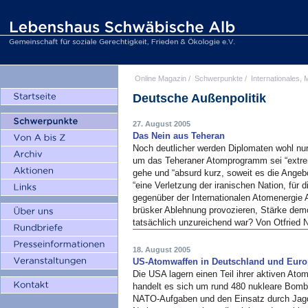
Online Magazin
/
Schwerpunkte
/
Internationales, M
Deutsche Außenpolitik
27. August 2005
Das Nein aus Teheran
Noch deutlicher werden Diplomaten wohl nur
um das Teheraner Atomprogramm sei “extrem
gehe und “absurd kurz, soweit es die Angebot
“eine Verletzung der iranischen Nation, für 
gegenüber der Internationalen Atomenergie A
brüsker Ablehnung provozieren, Stärke demo
tatsächlich unzureichend war? Von Otfried
18. August 2005
US-Atomwaffen in Deutschland und Eur
Die
USA
lagern einen Teil ihrer aktiven A
handelt es sich um rund 480 nukleare Bombe
NATO
-Aufgaben und den Einsatz durch Ja