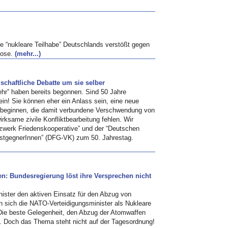
e “nukleare Teilhabe” Deutschlands verstößt gegen
Rose.
(mehr...)
lschaftliche Debatte um sie selber
ehr” haben bereits begonnen. Sind 50 Jahre
n! Sie können eher ein Anlass sein, eine neue
 beginnen, die damit verbundene Verschwendung von
rksame zivile Konfliktbearbeitung fehlen. Wir
zwerk Friedenskooperative” und der “Deutschen
enstgegnerInnen” (DFG-VK) zum 50. Jahrestag.
: Bundesregierung löst ihre Versprechen nicht
ster den aktiven Einsatz für den Abzug von
n sich die
NATO
-Verteidigungsminister als Nukleare
 Die beste Gelegenheit, den Abzug der Atomwaffen
n. Doch das Thema steht nicht auf der Tagesordnung!