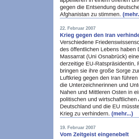
appellieren in einem offenen B
gegen die Entsendung deutsche
Afghanistan zu stimmen.
(mehr.
22. Februar 2007
Krieg gegen den Iran verhind
Verschiedene Friedenswissensch
des öffentlichen Lebens haben 
Massarrat (Uni Osnabrück) eine
derzeitige EU-Ratspräsidentin, 
bringen sie ihre große Sorge z
Luftkrieg gegen den Iran führen 
die Unterzeichnerinnen und Un
Nahen und Mittleren Osten in e
politischen und wirtschaftliche
Deutschland und die EU müssten
Krieg zu verhindern.
(mehr...)
19. Februar 2007
Vom Zeitgeist eingenebelt