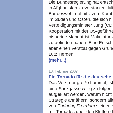
Die Bundesregierung hat entsch
in Afghanistan zu verstärken. M
Bundeswehr definitiv zum Komb
im Süden und Osten, die sich nic
Verteidigungsminister Jung (CD
Kooperation mit der US-geführ
bisherige Mandat ist Makulatur
zu befinden haben. Eine Entsche
aber einen Verstoß gegen Grun
Lutz Herden.
(mehr...)
18. Februar 2007
Ein Tornado für die deutsche 
Das Volk, der große Lümmel, ist
eine Sackgasse willig zu folge
aufgeklärt werden, warum nicht
Strategie annähern, sondern alle
von
Enduring Freedom
steigen s
mit Tornados über den Klüften d