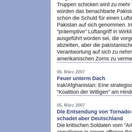
Truppen schicken wird zu mehr 
würden das benachbarte Pakista
schon die Schuld für einen Lufta
Pakistan auf sich genommen. In
"präemptive" Luftangriff in Wir
ausgeführt worden sei, die vorge
abzielten, aber die pakistanisch
Verantwortung auf sich zu nehm
amerikanischen Zorns zu vermei
06. März 2007
Feuer unterm Dach
Irak/Afghanistan: Eine strateg
"Koalition der Willigen" am Hi
05. März 2007
Die Entsendung von Tornado-Je
schadet aber Deutschland
Die kritischen Soldaten vom "Ar