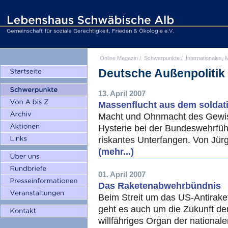
Online Magazin
/
Schwerpunkte
/
Internationales, M
Deutsche Außenpolitik
13. April 2007
Massenflucht aus dem solda
Macht und Ohnmacht des Gewiss
Hysterie bei der Bundeswehrfüh
riskantes Unterfangen. Von Jür
(mehr...)
01. April 2007
Das Raketenabwehrbündnis
Beim Streit um das US-Antirak
geht es auch um die Zukunft der 
willfähriges Organ der national