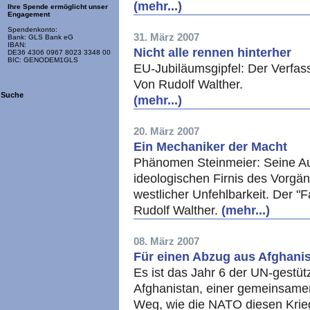
(mehr...)
Ihre Spende ermöglicht unser
Engagement
Spendenkonto:
31. März 2007
Bank: GLS Bank eG
IBAN:
Nicht alle rennen hinterher
DE36 4306 0967 8023 3348 00
BIC: GENODEM1GLS
EU-Jubiläumsgipfel: Der Verfa
Von Rudolf Walther.
Suche
(mehr...)
20. März 2007
Ein Mechaniker der Macht
Phänomen Steinmeier: Seine Auß
ideologischen Firnis des Vorgän
westlicher Unfehlbarkeit. Der "Fa
Rudolf Walther.
(mehr...)
08. März 2007
Für einen Abzug aus Afghani
Es ist das Jahr 6 der UN-gest
Afghanistan, einer gemeinsame
Weg, wie die NATO diesen Krie