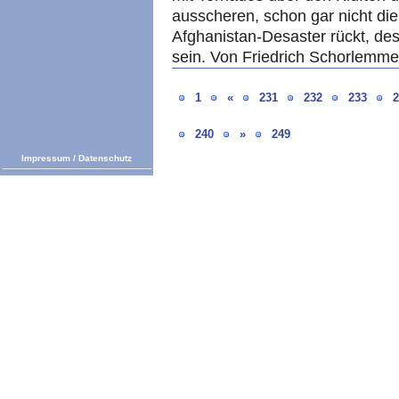
ausscheren, schon gar nicht di
Afghanistan-Desaster rückt, dest
sein. Von Friedrich Schorlemme
1
«
231
232
233
2
240
»
249
Impressum
/
Datenschutz