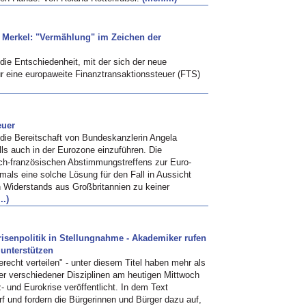
 Merkel: "Vermählung" im Zeichen der
ie Entschiedenheit, mit der sich der neue
ür eine europaweite Finanztransaktionssteuer (FTS)
euer
die Bereitschaft von Bundeskanzlerin Angela
lls auch in der Eurozone einzuführen. Die
sch-französischen Abstimmungstreffens zur Euro-
mals eine solche Lösung für den Fall in Aussicht
n Widerstands aus Großbritannien zu keiner
..)
Krisenpolitik in Stellungnahme - Akademiker rufen
unterstützen
echt verteilen" - unter diesem Titel haben mehr als
er verschiedener Disziplinen am heutigen Mittwoch
und Eurokrise veröffentlicht. In dem Text
harf und fordern die Bürgerinnen und Bürger dazu auf,