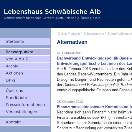
Online Magazin
/
Schwerpunkte
/
Zukunftsfähige W
Alternativen
07. Februar 2013
Dachverband Entwicklungspolitik Baden
Entwicklungspolitische Leitlinien des L
Am 5. Februar 2013 verabschiedete das Kabi
des Landes Baden-Württemberg. Ein Jahr lan
Dialog mit Bürgern und Fachleuten geführt. 
der
Dachverband Entwicklungspolitik Bade
entwicklungspolitische Gruppen und Organisa
23. Oktober 2012
Finanztransaktionssteuer: Kommission le
Nachdem sich zehn Finanzminister beim v
Finanztransaktionssteuer (FTT) in verstärk
Steuerkommissar Semeta heute einen entsp
Schritt zur Begründung der verstärkten Zu