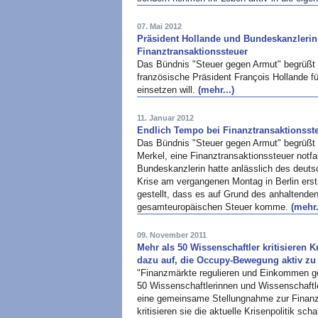
07. Mai 2012
Präsident Hollande und Bundeskanzlerin
Finanztransaktionssteuer
Das Bündnis "Steuer gegen Armut" begrüßt d
französische Präsident François Hollande f
einsetzen will.
(mehr...)
11. Januar 2012
Endlich Tempo bei Finanztransaktionsst
Das Bündnis "Steuer gegen Armut" begrüßt 
Merkel, eine Finanztransaktionssteuer notfa
Bundeskanzlerin hatte anlässlich des deut
Krise am vergangenen Montag in Berlin erst
gestellt, dass es auf Grund des anhaltende
gesamteuropäischen Steuer komme.
(mehr.
09. November 2011
Mehr als 50 Wissenschaftler kritisieren 
dazu auf, die Occupy-Bewegung aktiv zu 
"Finanzmärkte regulieren und Einkommen ger
50 Wissenschaftlerinnen und Wissenschaftl
eine gemeinsame Stellungnahme zur Finanz- 
kritisieren sie die aktuelle Krisenpolitik sc