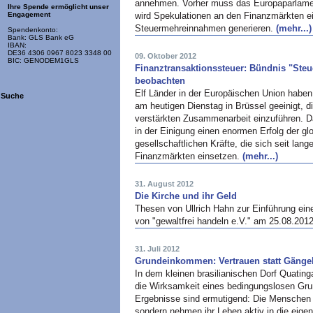
annehmen. Vorher muss das Europaparlame
Ihre Spende ermöglicht unser
wird Spekulationen an den Finanzmärkten 
Engagement
Steuermehreinnahmen generieren.
(mehr...)
Spendenkonto:
Bank: GLS Bank eG
IBAN:
DE36 4306 0967 8023 3348 00
09. Oktober 2012
BIC: GENODEM1GLS
Finanztransaktionssteuer: Bündnis "Ste
beobachten
Elf Länder in der Europäischen Union haben
Suche
am heutigen Dienstag in Brüssel geeinigt, 
verstärkten Zusammenarbeit einzuführen. 
in der Einigung einen enormen Erfolg der gl
gesellschaftlichen Kräfte, die sich seit la
Finanzmärkten einsetzen.
(mehr...)
31. August 2012
Die Kirche und ihr Geld
Thesen von Ullrich Hahn zur Einführung ei
von "gewaltfrei handeln e.V." am 25.08.201
31. Juli 2012
Grundeinkommen: Vertrauen statt Gänge
In dem kleinen brasilianischen Dorf Quating
die Wirksamkeit eines bedingungslosen Gru
Ergebnisse sind ermutigend: Die Menschen r
sondern nehmen ihr Leben aktiv in die eig