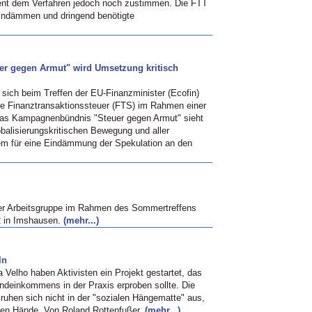
nt dem Verfahren jedoch noch zustimmen. Die FTT
eindämmen und dringend benötigte
uer gegen Armut" wird Umsetzung kritisch
 sich beim Treffen der EU-Finanzminister (Ecofin)
die Finanztransaktionssteuer (FTS) im Rahmen einer
Das Kampagnenbündnis "Steuer gegen Armut" sieht
obalisierungskritischen Bewegung und aller
ngem für eine Eindämmung der Spekulation an den
ner Arbeitsgruppe im Rahmen des Sommertreffens
2 in Imshausen.
(mehr...)
ln
a Velho haben Aktivisten ein Projekt gestartet, das
ndeinkommens in der Praxis erproben sollte. Die
uhen sich nicht in der "sozialen Hängematte" aus,
enen Hände. Von Roland Rottenfußer.
(mehr...)