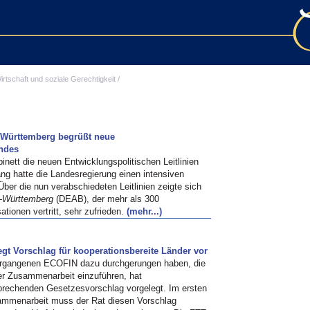
irtschaft und soziale Gerechtigkeit
/
-Württemberg begrüßt neue
andes
nett die neuen Entwicklungspolitischen Leitlinien
g hatte die Landesregierung einen intensiven
Über die nun verabschiedeten Leitlinien zeigte sich
n-Württemberg
(DEAB), der mehr als 300
tionen vertritt, sehr zufrieden.
(mehr...)
gt Vorschlag für kooperationsbereite Länder vor
ergangenen ECOFIN dazu durchgerungen haben, die
ter Zusammenarbeit einzuführen, hat
rechenden Gesetzesvorschlag vorgelegt. Im ersten
sammenarbeit muss der Rat diesen Vorschlag