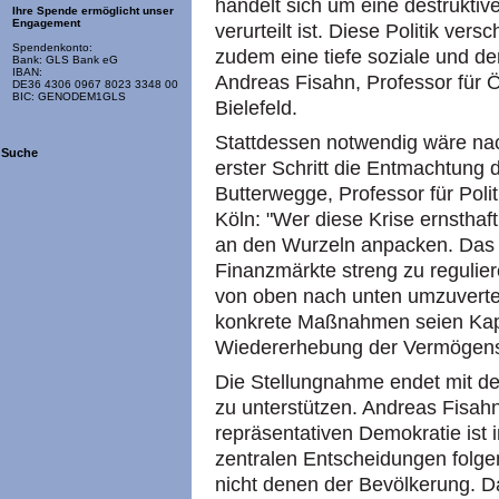
handelt sich um eine destruktiv
Ihre Spende ermöglicht unser
Engagement
verurteilt ist. Diese Politik vers
Spendenkonto:
zudem eine tiefe soziale und de
Bank: GLS Bank eG
IBAN:
Andreas Fisahn, Professor für Ö
DE36 4306 0967 8023 3348 00
BIC: GENODEM1GLS
Bielefeld.
Stattdessen notwendig wäre nac
Suche
erster Schritt die Entmachtung 
Butterwegge, Professor für Polit
Köln: "Wer diese Krise ernstha
an den Wurzeln anpacken. Das 
Finanzmärkte streng zu regul
von oben nach unten umzuvertei
konkrete Maßnahmen seien Kapi
Wiedererhebung der Vermögens
Die Stellungnahme endet mit d
zu unterstützen. Andreas Fisah
repräsentativen Demokratie ist i
zentralen Entscheidungen folgen
nicht denen der Bevölkerung. Da