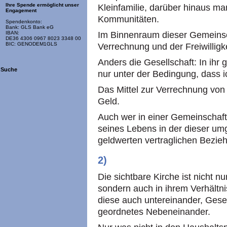
Ihre Spende ermöglicht unser
Kleinfamilie, darüber hinaus m
Engagement
Kommunitäten.
Spendenkonto:
Bank: GLS Bank eG
Im Binnenraum dieser Gemeinsc
IBAN:
DE36 4306 0967 8023 3348 00
BIC: GENODEM1GLS
Verrechnung und der Freiwilligke
Anders die Gesellschaft: In ihr g
Suche
nur unter der Bedingung, dass
Das Mittel zur Verrechnung von
Geld.
Auch wer in einer Gemeinschaft 
seines Lebens in der dieser umg
geldwerten vertraglichen Bezie
2)
Die sichtbare Kirche ist nicht 
sondern auch in ihrem Verhältn
diese auch untereinander, Gesel
geordnetes Nebeneinander.