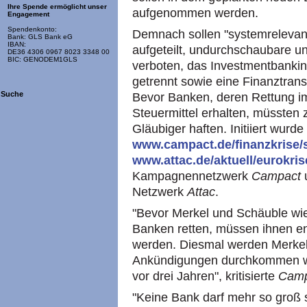
Ihre Spende ermöglicht unser
aufgenommen werden.
Engagement
Spendenkonto:
Demnach sollen "systemrelevant
Bank: GLS Bank eG
IBAN:
aufgeteilt, undurchschaubare u
DE36 4306 0967 8023 3348 00
BIC: GENODEM1GLS
verboten, das Investmentbanki
getrennt sowie eine Finanztrans
Suche
Bevor Banken, deren Rettung im 
Steuermittel erhalten, müssten 
Gläubiger haften. Initiiert wurde
www.campact.de/finanzkrise/
www.attac.de/aktuell/eurokris
Kampagnennetzwerk
Campact
u
Netzwerk
Attac
.
"Bevor Merkel und Schäuble wie
Banken retten, müssen ihnen en
werden. Diesmal werden Merkel 
Ankündigungen durchkommen wi
vor drei Jahren", kritisierte
Camp
"Keine Bank darf mehr so groß se