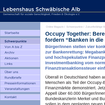
Online Magazin
/
Schwerpunkte
/
Zukunftsfähige W
Occupy Together: Bere
fordern “Banken in di
Bürger/innen stellen vier ko
zur Bankenrettung: Megabank
und hochspekulative Finanzpr
Investmentbanking vom norm
Finanztransaktionssteuer ein
Überall in Deutschland haben 
Menschen als Teil der Occupy-
Finanzmärkte demonstriert. Jet
Appell über 60.000 Bürger/inne
Bundeskanzlerin Merkel und Bu
sollen in dem geplanten neuen 