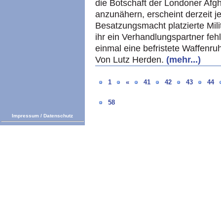
die Botschaft der Londoner Afg
anzunähern, erscheint derzeit j
Besatzungsmacht platzierte Milit
ihr ein Verhandlungspartner feh
einmal eine befristete Waffenru
Von Lutz Herden.
(mehr...)
1
«
41
42
43
44
58
Impressum
/
Datenschutz