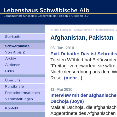
Online Magazin
/
Schwerpunkte
/
Internationales, M
Afghanistan, Pakistan
05. Juni 2010
Exit-Debatte: Das ist Schreib
Torsten Wöhlert hat Befürworte
"Freitag" vorgeworfen, sie würd
Nachkriegsordnung aus dem We
Rose.
(mehr...)
11. Mai 2010
Interview mit der afghanische
Dschoja (Joya)
Malalai Dschoja, die afghanisch
Abgeordnete des Afghanischen 