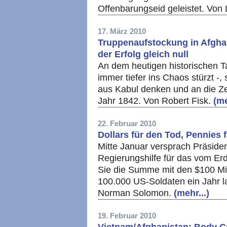
Offenbarungseid geleistet. Von
17. März 2010
Truppenaufstockung in Afghani
der Erfolg gleich null
An dem heutigen historischen 
immer tiefer ins Chaos stürzt -,
aus Kabul denken und an die Ze
Jahr 1842. Von Robert Fisk.
(me
22. Februar 2010
Dollars für den Tod, Pennies 
Mitte Januar versprach Präside
Regierungshilfe für das vom Er
Sie die Summe mit den $100 Mil
100.000 US-Soldaten ein Jahr la
Norman Solomon.
(mehr...)
19. Februar 2010