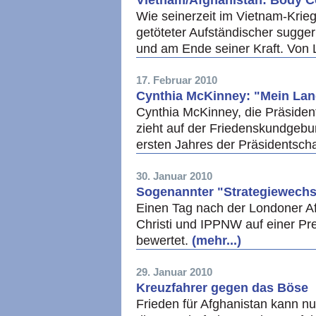
Vietnam/Afghanistan: Body C
Wie seinerzeit im Vietnam-Krieg
getöteter Aufständischer sugger
und am Ende seiner Kraft. Von
17. Februar 2010
Cynthia McKinney: "Mein Lan
Cynthia McKinney, die Präsiden
zieht auf der Friedenskundgebu
ersten Jahres der Präsidentsc
30. Januar 2010
Sogenannter "Strategiewechse
Einen Tag nach der Londoner A
Christi und IPPNW auf einer Pre
bewertet.
(mehr...)
29. Januar 2010
Kreuzfahrer gegen das Böse
Frieden für Afghanistan kann nu