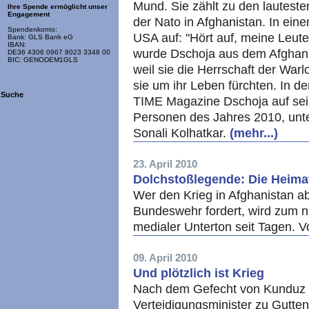
Mund. Sie zählt zu den lautest
Ihre Spende ermöglicht unser
Engagement
der Nato in Afghanistan. In einem
Spendenkonto:
USA auf: "Hört auf, meine Leute
Bank: GLS Bank eG
IBAN:
wurde Dschoja aus dem Afghan
DE36 4306 0967 8023 3348 00
BIC: GENODEM1GLS
weil sie die Herrschaft der War
sie um ihr Leben fürchten. In 
Suche
TIME Magazine Dschoja auf sein
Personen des Jahres 2010, unte
Sonali Kolhatkar.
(mehr...)
23. April 2010
Dolchstoßlegende: Die Heimat
Wer den Krieg in Afghanistan a
Bundeswehr fordert, wird zum nü
medialer Unterton seit Tagen. 
09. April 2010
Und plötzlich ist Krieg
Nach dem Gefecht von Kunduz
Verteidigungsminister zu Gutten