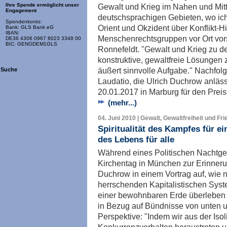
Gewalt und Krieg im Nahen und Mitt
Ihre Spende ermöglicht unser
Engagement
deutschsprachigen Gebieten, wo ic
Spendenkonto:
Orient und Okzident über Konflikt-H
Bank: GLS Bank eG
IBAN:
Menschenrechtsgruppen vor Ort vorst
DE36 4306 0967 8023 3348 00
BIC: GENODEM1GLS
Ronnefeldt. "Gewalt und Krieg zu de
konstruktive, gewaltfreie Lösungen z
äußert sinnvolle Aufgabe." Nachfol
Suche
Laudatio, die Ulrich Duchrow anläss
20.01.2017 in Marburg für den Preis
(mehr...)
04. Juni 2010 | Gewalt, Gewaltfreiheit und Fr
Spiritualität des Kampfes für ei
des Lebens für alle
Während eines Politischen Nachtg
Kirchentag in München zur Erinneru
Duchrow in einem Vortrag auf, wie
herrschenden Kapitalistischen Syst
einer bewohnbaren Erde überleben w
in Bezug auf Bündnisse von unten un
Perspektive: "Indem wir aus der Iso