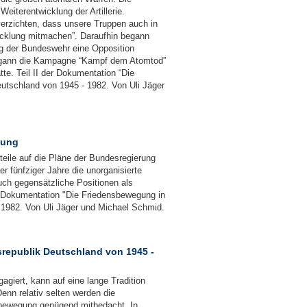
Weiterentwicklung der Artillerie.
verzichten, dass unsere Truppen auch in
icklung mitmachen”. Daraufhin begann
g der Bundeswehr eine Opposition
egann die Kampagne “Kampf dem Atomtod”
te. Teil II der Dokumentation “Die
utschland von 1945 - 1982. Von Uli Jäger
nung
eile auf die Pläne der Bundesregierung
 fünfziger Jahre die unorganisierte
uch gegensätzliche Positionen als
 Dokumentation "Die Friedensbewegung in
 1982. Von Uli Jäger und Michael Schmid.
republik Deutschland von 1945 -
giert, kann auf eine lange Tradition
enn relativ selten werden die
nsbewegung genügend mitbedacht. In