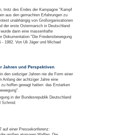
n, trotz des Endes der Kampagne "Kampf
hren aus den gemachten Erfahrungen zu
 Protest unabhängig von Großorganisationen
and der erste Ostermarsch in Deutschland
s wurde dann eine massenhafte
der Dokumentation "Die Friedensbewegung
 - 1982. Von Uli Jäger und Michael
r Jahren und Perspektiven
in den siebziger Jahren nie die Form einer
Anfang der achtziger Jahre eine
t zu hoffen gewagt hatten: das Erstarken
sbewegung".
egung in der Bundesrepublik Deutschland
l Schmid.
”
7 auf einer Pressekonferenz:
 die großen atomaren Waffen. Die