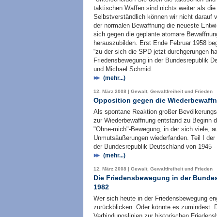
taktischen Waffen sind nichts weiter als die 
Selbstverständlich können wir nicht darauf 
der normalen Bewaffnung die neueste Entw
sich gegen die geplante atomare Bewaffnun
herauszubilden. Erst Ende Februar 1958 b
“zu der sich die SPD jetzt durchgerungen hat
Friedensbewegung in der Bundesrepublik De
und Michael Schmid.
(mehr...)
12. März 2008 | Gewalt, Gewaltfreiheit und Frieden
Opposition gegen die Wiederbewaff
Als spontane Reaktion großer Bevölkerungst
zur Wiederbewaffnung entstand zu Beginn der
"Ohne-mich"-Bewegung, in der sich viele, a
Unmutsäußerungen wiederfanden. Teil I der
der Bundesrepublik Deutschland von 1945 -
(mehr...)
12. März 2008 | Gewalt, Gewaltfreiheit und Frieden
Die Friedensbewegung in der Bundes
1982
Wer sich heute in der Friedensbewegung enga
zurückblicken. Oder könnte es zumindest. D
Verbindungslinien zur historischen Friede