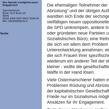
Ihre Spende ermöglicht unser
Die ehemaligen Teilnehmer der
Engagement
Abrüstung" und der übrigen Au
Spendenkonto:
Bank: GLS Bank eG
wandten sich Ende der sechzige
IBAN:
DE36 4306 0967 8023 3348 00
vielfältigen neuen oppositionell
BIC: GENODEM1GLS
die SPD umkrempeln, andere tr
oder gründeten neue Parteien 
Suche
Sozialistisches Büro); eine Rei
die sich vor allem dem Problem
Unterentwicklung annahmen; ei
der sich Frauen ihrer spezifis
wiederum ein anderer Teil der 
kleiner - wollte die gesellschaf
Waffe in der Hand lösen.
Viele Ostermarschierer hatten e
Problemen Rüstung und Abrüstu
der kapitalistischen Gesellschaft
Friede nur im Sozialismus mögl
Ansätzen für ihr Engagement.