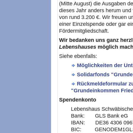
(Mitte August) die Ausgaben deu
dieses Jahr anders herum und 
von rund 3.200 €. Wir freuen u
einer Einzelspende oder gar e
Fördermitgliedschaft.
Wir bedanken uns ganz herzlic
Lebenshauses
möglich mach
Siehe ebenfalls:
Möglichkeiten der Un
Solidarfonds "Grund
Rückmeldeformular zu
"Grundeinkommen Fried
Spendenkonto
Lebenshaus Schwäbische 
Bank: GLS Bank eG
IBAN: DE36 4306 0967
BIC: GENODEM1GL