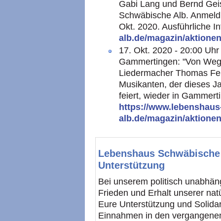
Gabi Lang und Bernd Geis
Schwäbische Alb. Anmeldun
Okt. 2020. Ausführliche I
alb.de/magazin/aktione
17. Okt. 2020 - 20:00 U
Gammertingen: "Von Wege
Liedermacher Thomas Feld
Musikanten, der dieses J
feiert, wieder in Gammert
https://www.lebenshaus
alb.de/magazin/aktione
Lebenshaus Schwäbische A
Unterstützung
Bei unserem politisch unabhän
Frieden und Erhalt unserer natü
Eure Unterstützung und Solida
Einnahmen in den vergangenen