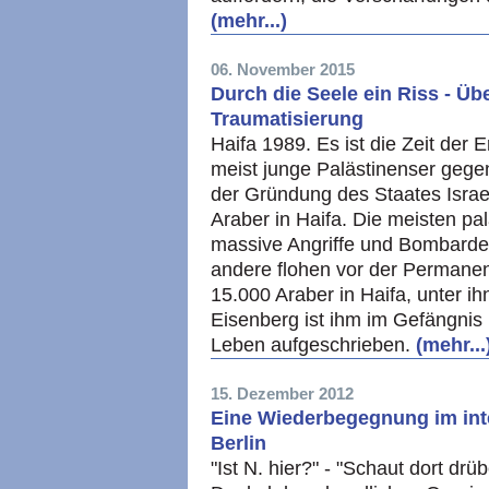
(mehr...)
06. November 2015
Durch die Seele ein Riss - Üb
Traumatisierung
Haifa 1989. Es ist die Zeit der E
meist junge Palästinenser gegen
der Gründung des Staates Israe
Araber in Haifa. Die meisten p
massive Angriffe und Bombardem
andere flohen vor der Permanenz
15.000 Araber in Haifa, unter 
Eisenberg ist ihm im Gefängnis
Leben aufgeschrieben.
(mehr...
15. Dezember 2012
Eine Wiederbegegnung im int
Berlin
"Ist N. hier?" - "Schaut dort drü