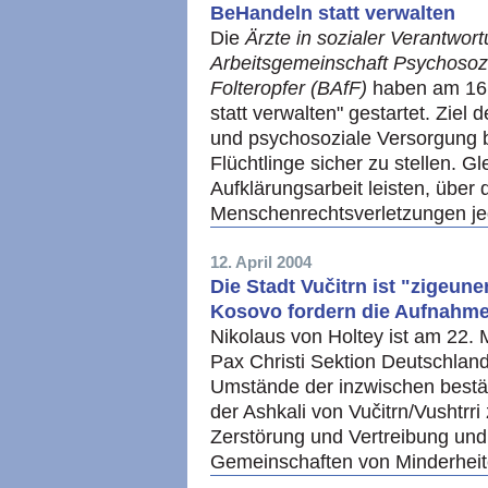
BeHandeln statt verwalten
Die
Ärzte in sozialer Verantwo
Arbeitsgemeinschaft Psychosozia
Folteropfer (BAfF)
haben am 16
statt verwalten" gestartet. Ziel
und psychosoziale Versorgung 
Flüchtlinge sicher zu stellen. G
Aufklärungsarbeit leisten, über
Menschenrechtsverletzungen je
12. April 2004
Die Stadt Vučitrn ist "zigeune
Kosovo fordern die Aufnahme
Nikolaus von Holtey ist am 22. M
Pax Christi Sektion Deutschland
Umstände der inzwischen bestät
der Ashkali von Vučitrn/Vushtrri
Zerstörung und Vertreibung und 
Gemeinschaften von Minderhei