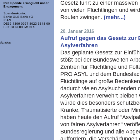
Gesetz führt zu einer massive
Ihre Spende ermöglicht unser
Engagement
von vielen Flüchtlingen und wir
Spendenkonto:
Routen zwingen.
(mehr...)
Bank: GLS Bank eG
IBAN:
DE36 4306 0967 8023 3348 00
BIC: GENODEM1GLS
20. Januar 2016
Aufruf gegen das Gesetz zur 
Suche
Asylverfahren
Das geplante Gesetz zur Einfüh
stößt bei der Bundesweiten Arb
Zentren für Flüchtlinge und Folt
PRO ASYL und dem Bundesfachv
Flüchtlinge auf große Bedenken
dadurch vielen Asylsuchenden 
Asylverfahren verwehrt bleiben
würde dies besonders schutzbedü
Kranke, Traumatisierte oder Min
haben heute den Aufruf "Asylpa
von fairen Asylverfahren" veröffe
Bundesregierung und alle Abg
auffordern, die Verschärfungen 