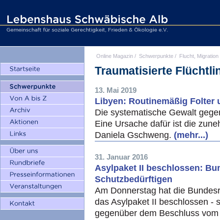
Online Magazin
/
Schwerpunkte
/
Flucht, Migration
Traumatisierte Flüchtli
13. Mai 2019
Libyen: Routinemäßig Folter
Die systematische Gewalt gege
Eine Ursache dafür ist die zu
Daniela Gschweng.
(mehr...)
31. Januar 2016
Asylpaket II beschlossen: B
Schutzbedürftigen
Am Donnerstag hat die Bundesr
das Asylpaket II beschlossen - 
gegenüber dem Beschluss vom