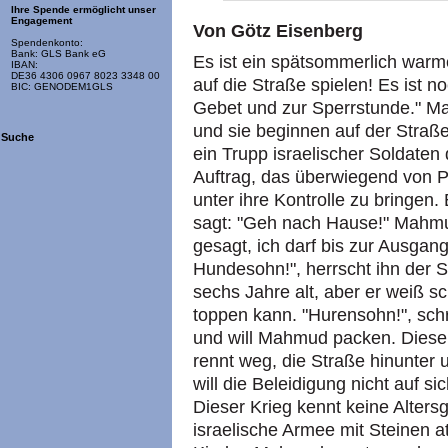
Ihre Spende ermöglicht unser
Engagement
Von Götz Eisenberg
Spendenkonto:
Bank: GLS Bank eG
Es ist ein spätsommerlich war
IBAN:
DE36 4306 0967 8023 3348 00
auf die Straße spielen! Es ist n
BIC: GENODEM1GLS
Gebet und zur Sperrstunde." Ma
und sie beginnen auf der Straße
Suche
ein Trupp israelischer Soldaten
Auftrag, das überwiegend von P
unter ihre Kontrolle zu bringen.
sagt: "Geh nach Hause!" Mahmud
gesagt, ich darf bis zur Ausgan
Hundesohn!", herrscht ihn der 
sechs Jahre alt, aber er weiß s
toppen kann. "Hurensohn!", schr
und will Mahmud packen. Dieser
rennt weg, die Straße hinunter
will die Beleidigung nicht auf s
Dieser Krieg kennt keine Alters
israelische Armee mit Steinen a