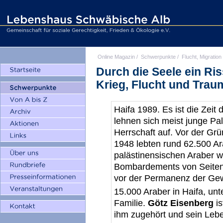
Online Magazin
/
Schwerpunkte
/
Flucht, Migration
Durch die Seele ein Ris
Krieg, Flucht und Trau
Haifa 1989. Es ist die Zeit 
lehnen sich meist junge Pal
Herrschaft auf. Vor der Gr
1948 lebten rund 62.500 Ar
palästinensischen Araber w
Bombardements von Seiten I
vor der Permanenz der Gewa
15.000 Araber in Haifa, u
Familie.
Götz Eisenberg
is
ihm zugehört und sein Leb