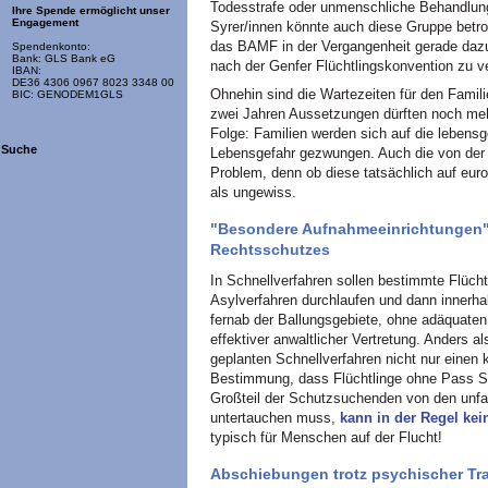
Todesstrafe oder unmenschliche Behandlung
Ihre Spende ermöglicht unser
Engagement
Syrer/innen könnte auch diese Gruppe betro
das BAMF in der Vergangenheit gerade dazu
Spendenkonto:
Bank: GLS Bank eG
nach der Genfer Flüchtlingskonvention zu ve
IBAN:
DE36 4306 0967 8023 3348 00
Ohnehin sind die Wartezeiten für den Famili
BIC: GENODEM1GLS
zwei Jahren Aussetzungen dürften noch me
Folge: Familien werden sich auf die lebens
Suche
Lebensgefahr gezwungen. Auch die von der
Problem, denn ob diese tatsächlich auf eur
als ungewiss.
"Besondere Aufnahmeeinrichtungen"
Rechtsschutzes
In Schnellverfahren sollen bestimmte Flüch
Asylverfahren durchlaufen und dann innerh
fernab der Ballungsgebiete, ohne adäquate
effektiver anwaltlicher Vertretung. Anders al
geplanten Schnellverfahren nicht nur einen 
Bestimmung, dass Flüchtlinge ohne Pass Sc
Großteil der Schutzsuchenden von den unfair
untertauchen muss,
kann in der Regel ke
typisch für Menschen auf der Flucht!
Abschiebungen trotz psychischer Tr