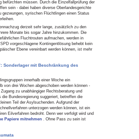
 befürchten müssen. Durch die Einzelfallprüfung der
ffen sein - dabei haben diverse Oberlandesgerichte
 gezwungen, syrischen Flüchtlingen einen Status
rleihen.
ennachzug derzeit sehr lange, zusätzlich zu den
hrere Monate bis sogar Jahre hinzukommen. Die
gefährlichen Fluchtrouten aufmachen, werden in
 SPD vorgeschlagene Kontingentlösung behebt kein
opäischer Ebene vereinbart werden können, ist mehr
: Sonderlager mit Beschränkung des
tlingsgruppen innerhalb einer Woche ein
alb von drei Wochen abgeschoben werden können -
n Zugang zu unabhängiger Rechtsberatung und
s die Bundesregierung suggeriert, betreffen die
kleinen Teil der Asylsuchenden. Aufgrund der
hnellverfahren unterzogen werden können, ist ein
en Eilverfahren bedroht. Denn wer verfolgt wird und
ine Papiere mitnehmen
. Ohne Pass zu sein ist
aumata