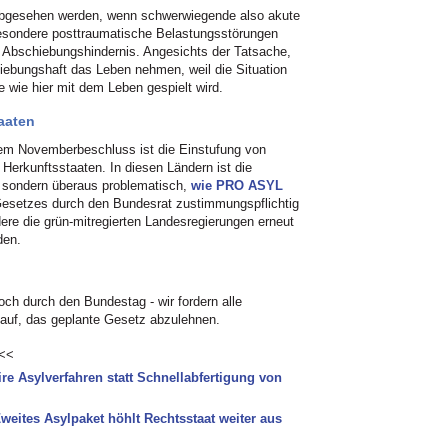
 abgesehen werden, wenn schwerwiegende also akute
besondere posttraumatische Belastungsstörungen
 Abschiebungshindernis. Angesichts der Tatsache,
ebungshaft das Leben nehmen, weil die Situation
de wie hier mit dem Leben gespielt wird.
aaten
em Novemberbeschluss ist die Einstufung von
Herkunftsstaaten. In diesen Ländern ist die
, sondern überaus problematisch,
wie PRO ASYL
 Gesetzes durch den Bundesrat zustimmungspflichtig
ere die grün-mitregierten Landesregierungen erneut
den.
ch durch den Bundestag - wir fordern alle
uf, das geplante Gesetz abzulehnen.
<<
ire Asylverfahren statt Schnellabfertigung von
weites Asylpaket höhlt Rechtsstaat weiter aus