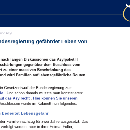
 und Asyl
undesregierung gefährdet Leben von
nach langen Diskussionen das Asylpaket II
Verschärfungen gegenüber dem Beschluss vom
rt zu einer massiven Beschränkung des
und wird Familien auf lebensgefährliche Routen
in Gesetzentwurf der Bundesregierung zum
rde
. Und schon damals musste man konstatieren:
auf das Asylrecht
.
Hier können Sie unseren
Beschlossen wurde im Kabinett nun folgendes:
 bedeutet Lebensgefahr
d der Familiennachzug für zwei Jahre ausgesetzt. Das
l verfolgt werden, aber in ihrer Heimat Folter,