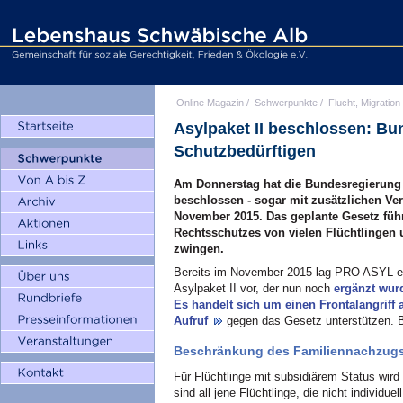
Online Magazin
/
Schwerpunkte
/
Flucht, Migration
Asylpaket II beschlossen: B
Schutzbedürftigen
Am Donnerstag hat die Bundesregierung 
beschlossen - sogar mit zusätzlichen 
November 2015. Das geplante Gesetz füh
Rechtsschutzes von vielen Flüchtlingen 
zwingen.
Bereits im November 2015 lag PRO ASYL e
Asylpaket II vor, der nun noch
ergänzt wu
Es handelt sich um einen Frontalangriff 
Aufruf
gegen das Gesetz unterstützen. 
Beschränkung des Familiennachzugs
Für Flüchtlinge mit subsidiärem Status wir
sind all jene Flüchtlinge, die nicht individuel