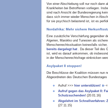
Von einer Abschiebung soll nur noch dann
Krankheiten bei Betroffenen vorliegen. Ins
sind nach Ansicht der Bundesregierung kein
dass sich immer wieder Menschen in Abschi
für sie psychisch belastend ist, ist es perfi
Nordafrika: Mehr sichere Herkunftsst
Eine zusätzliche Verschärfung gegenüber d
Algerien, Marokko und Tunesien als sichere 
Menschenrechtssituation keinesfalls sicher
bereits dargelegt hat
. Da dieser Teil des
ist, wird es darauf ankommen, ob insbesond
in der Menschenrechtsfrage einknicken wer
Asylpaket II stoppen!
Die Beschlüsse der Koalition müssen nun no
Abgeordneten des Deutschen Bundestages a
Aufruf >>>
hier unterstützen!
<
Aufruf gegen das Asylpaket II: Fa
Schutzsuchenden!
(20.01.16)
Abgelehnt im Schnellverfahren: Z
(27.11.15)