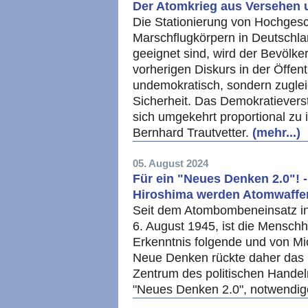
Der Atomkrieg aus Versehen 
Die Stationierung von Hochgesc
Marschflugkörpern in Deutschla
geeignet sind, wird der Bevölk
vorherigen Diskurs in der Öffentl
undemokratisch, sondern zugle
Sicherheit. Das Demokratievers
sich umgekehrt proportional zu i
Bernhard Trautvetter.
(mehr...)
05. August 2024
Für ein "Neues Denken 2.0"! 
Hiroshima werden Atomwaffen
Seit dem Atombombeneinsatz in
6. August 1945, ist die Menschh
Erkenntnis folgende und von Mi
Neue Denken rückte daher das 
Zentrum des politischen Handel
"Neues Denken 2.0", notwendig