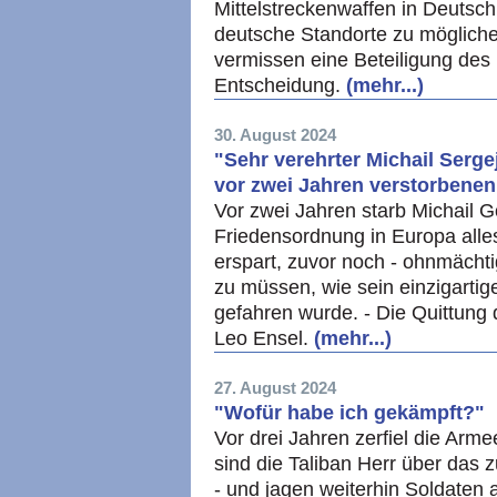
Mittelstreckenwaffen in Deutsch
deutsche Standorte zu möglichen
vermissen eine Beteiligung des
Entscheidung.
(mehr...)
30. August 2024
"Sehr verehrter Michail Sergej
vor zwei Jahren verstorbene
Vor zwei Jahren starb Michail G
Friedensordnung in Europa alles
erspart, zuvor noch - ohnmächti
zu müssen, wie sein einzigarti
gefahren wurde. - Die Quittung
Leo Ensel.
(mehr...)
27. August 2024
"Wofür habe ich gekämpft?"
Vor drei Jahren zerfiel die Arm
sind die Taliban Herr über das 
- und jagen weiterhin Soldaten