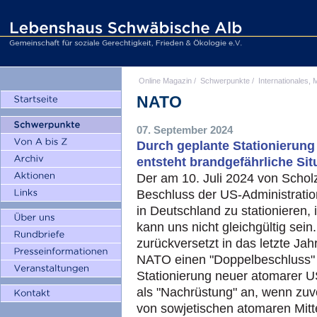
Online Magazin
/
Schwerpunkte
/
Internationales, M
NATO
07. September 2024
Durch geplante Stationierung
entsteht brandgefährliche Sit
Der am 10. Juli 2024 von Scho
Beschluss der US-Administratio
in Deutschland zu stationieren,
kann uns nicht gleichgültig sei
zurückversetzt in das letzte Ja
NATO einen "Doppelbeschluss" g
Stationierung neuer atomarer U
als "Nachrüstung" an, wenn zu
von sowjetischen atomaren Mitte