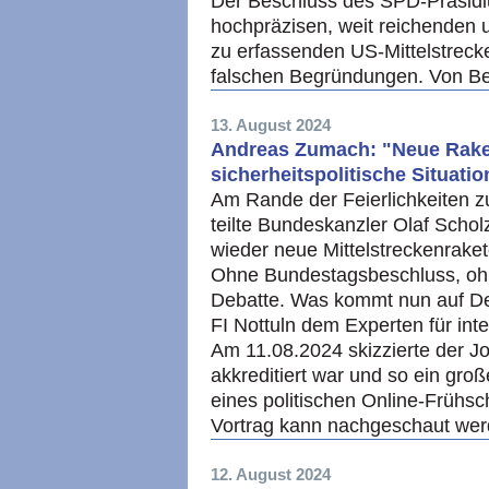
Der Beschluss des SPD-Präsidiu
hochpräzisen, weit reichenden 
zu erfassenden US-Mittelstrecke
falschen Begründungen. Von Be
13. August 2024
Andreas Zumach: "Neue Raket
sicherheitspolitische Situatio
Am Rande der Feierlichkeiten 
teilte Bundeskanzler Olaf Schol
wieder neue Mittelstreckenraket
Ohne Bundestagsbeschluss, ohne
Debatte. Was kommt nun auf Deu
FI Nottuln dem Experten für int
Am 11.08.2024 skizzierte der Jo
akkreditiert war und so ein gr
eines politischen Online-Frühsc
Vortrag kann nachgeschaut we
12. August 2024