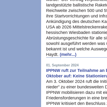
landgestützte ballistische Rake
Reichweite zwischen 500 und 55
ihre Startvorrichtungen und Infr
Ankündigung des deutschen Kan
USA ab 2026 Mittelstreckenrak
hessischen Wiesbaden stationier
Abrüstungsgeschichte für alle s
sowohl ausgeführt werden was ü
bekannt ist und welche Ausweg
Haydt.
(mehr...)
01. September 2024
IPPNW ruft zur Teilnahme an
Oktober auf: Keine Stationier
Am 3. Oktober 2024 ruft die Init
nieder" zu einer bundesweiten D
IPPNW mobilisieren dazu mit e
Friedensforderungen in eine brei
IPPNW kritisiert den Beschluss 