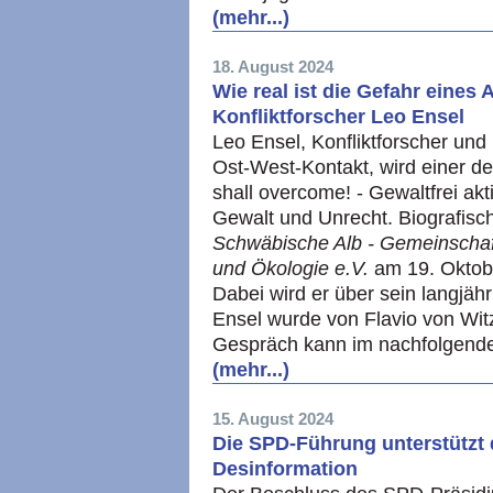
(mehr...)
18. August 2024
Wie real ist die Gefahr eine
Konfliktforscher Leo Ensel
Leo Ensel, Konfliktforscher und l
Ost-West-Kontakt, wird einer d
shall overcome! - Gewaltfrei akt
Gewalt und Unrecht. Biografis
Schwäbische Alb - Gemeinschaft 
und Ökologie e.V.
am 19. Oktob
Dabei wird er über sein langjä
Ensel wurde von Flavio von Witz
Gespräch kann im nachfolgend
(mehr...)
15. August 2024
Die SPD-Führung unterstützt 
Desinformation