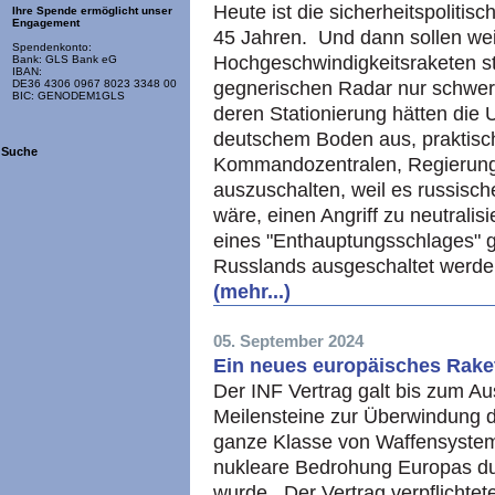
Heute ist die sicherheitspolitis
Ihre Spende ermöglicht unser
Engagement
45 Jahren. Und dann sollen wei
Spendenkonto:
Hochgeschwindigkeitsraketen sta
Bank: GLS Bank eG
IBAN:
gegnerischen Radar nur schwer 
DE36 4306 0967 8023 3348 00
BIC: GENODEM1GLS
deren Stationierung hätten die 
deutschem Boden aus, praktisch
Suche
Kommandozentralen, Regierungs
auszuschalten, weil es russis
wäre, einen Angriff zu neutrali
eines "Enthauptungsschlages" 
Russlands ausgeschaltet werde
(mehr...)
05. September 2024
Ein neues europäisches Raket
Der INF Vertrag galt bis zum Au
Meilensteine zur Überwindung d
ganze Klasse von Waffensystem
nukleare Bedrohung Europas du
wurde. Der Vertrag verpflichtet