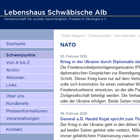
Online Magazin
/
Schwerpunkte
/
Internationales, M
NATO
20. Februar 2025
Krieg in der Ukraine durch Diplomatie st
Die Friedensnobelpreisträgerorganisation 
diplomatischen Gesprächen zur Beendigung 
Schritt. Dieser Krieg kann nur auf dem Ve
solle sich konstruktiv für einen zeitnahen Wa
Friedenskonferenz einsetzen, an der alle Pa
Zivilgesellschaft beteiligt werden. Die Ver
oder der Ukraine erfolgen. Beide Seiten m
09. Februar 2025
General a.D. Harald Kujat spricht zum 
Der Krieg in der Ukraine geht in den dritten
auf beiden Seiten getötet oder verletzt, Mill
immer gefährlichere Polarisierung zwisch