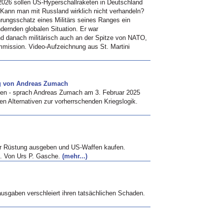
2026 sollen US-Hyperschallraketen in Deutschland
os? Kann man mit Russland wirklich nicht verhandeln?
hrungsschatz eines Militärs seines Ranges ein
ernden globalen Situation. Er war
d danach militärisch auch an der Spitze von NATO,
ission. Video-Aufzeichnung aus St. Martini
rag von Andreas Zumach
hen - sprach Andreas Zumach am 3. Februar 2025
hen Alternativen zur vorherrschenden Kriegslogik.
für Rüstung ausgeben und US-Waffen kaufen.
n. Von Urs P. Gasche.
(mehr...)
ausgaben verschleiert ihren tatsächlichen Schaden.