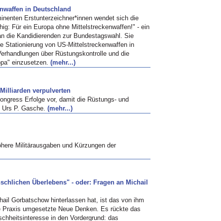
enwaffen in Deutschland
minenten Erstunterzeichner*innen wendet sich die
ig: Für ein Europa ohne Mittelstreckenwaffen!" - ein
 an die Kandidierenden zur Bundestagswahl. Sie
die Stationierung von US-Mittelstreckenwaffen in
erhandlungen über Rüstungskontrolle und die
ropa" einzusetzen.
(mehr...)
Milliarden verpulverten
ongress Erfolge vor, damit die Rüstungs- und
on Urs P. Gasche.
(mehr...)
here Militärausgaben und Kürzungen der
chlichen Überlebens" - oder: Fragen an Michail
hail Gorbatschow hinterlassen hat, ist das von ihm
che Praxis umgesetzte Neue Denken. Es rückte das
chheitsinteresse in den Vordergrund: das