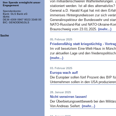
von milliardenschweren Waffenlieferungen. 
Ihre Spende ermöglicht unser
stationiert werden. Ist all dies alternativl
Engagement
General a.D. Harald Kujat hat mit dem Erfa
Spendenkonto:
Bank: GLS Bank eG
immenses Hintergrundwissen zur sich veränd
IBAN:
Generalinspekteur der Bundeswehr und stan
DE36 4306 0967 8023 3348 00
BIC: GENODEM1GLS
NATO-Russland-Rat und NATO-Ukraine-Komm
Braunschweig vom 23.01.2025.
(mehr...)
Suche
05. Februar 2025
Friedensfähig statt kriegstüchtig - Vort
Im voll besetztem Eine-Welt-Haus in Münc
zur aktuellen Lage und den friedenspolitisc
(mehr...)
03. Februar 2025
Europa wach auf!
Die Europäer sollen fünf Prozent des BIP 
Unternehmen sollen in den USA produziere
28. Januar 2025
Nicht verwirren lassen!
Der Überbietungswettbewerb bei den Militär
Von Andreas Seifert.
(mehr...)