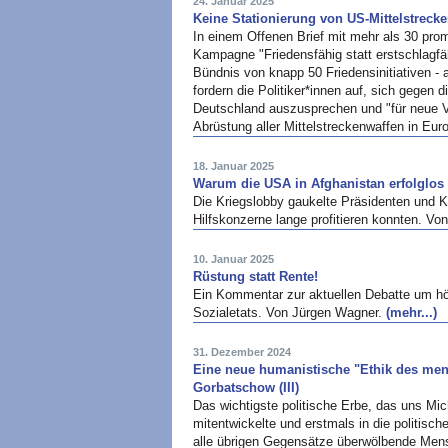
24. Januar 2025
Keine Stationierung von US-Mittelstreck
In einem Offenen Brief mit mehr als 30 pro
Kampagne "Friedensfähig statt erstschlagfäh
Bündnis von knapp 50 Friedensinitiativen -
fordern die Politiker*innen auf, sich gegen 
Deutschland auszusprechen und "für neue V
Abrüstung aller Mittelstreckenwaffen in Eu
18. Januar 2025
Warum die USA in Afghanistan erfolglos 
Die Kriegslobby gaukelte Präsidenten und K
Hilfskonzerne lange profitieren konnten. V
10. Januar 2025
Rüstung statt Rente!
Ein Kommentar zur aktuellen Debatte um hö
Sozialetats. Von Jürgen Wagner.
(mehr...)
31. Dezember 2024
Eine neue humanistische "Ethik des mens
Gorbatschow (III)
Das wichtigste politische Erbe, das uns Mic
mitentwickelte und erstmals in die politis
alle übrigen Gegensätze überwölbende Mens