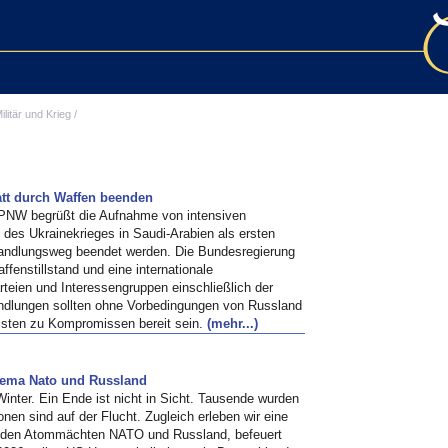
ilitär und Krieg
/
att durch Waffen beenden
IPPNW begrüßt die Aufnahme von intensiven
des Ukrainekrieges in Saudi-Arabien als ersten
rhandlungsweg beendet werden. Die Bundesregierung
ffenstillstand und eine internationale
rteien und Interessengruppen einschließlich der
handlungen sollten ohne Vorbedingungen von Russland
üssten zu Kompromissen bereit sein.
(mehr...)
Thema Nato und Russland
 Winter. Ein Ende ist nicht in Sicht. Tausende wurden
ionen sind auf der Flucht. Zugleich erleben wir eine
en den Atommächten NATO und Russland, befeuert