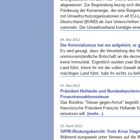
abgewiesen. Zur Begründung bezog sich d
Förderung der Kernenergie, der eine Bürgeri
mit Umweltschutzorganisationen in elf EU-L
Deutschland
(BUND) ab Juni Unterschriften 
sammeln. Der Umweltverband kündigte eine 
09. Mai 2012
Der Kolonialismus hat nie aufgehört, er g
Es wird gesagt, dass die Verurteilung des f
unmissverständliche Botschaft an die derzei
keine Immunität. Eigentlich wurden zwei Bo
Land führt, könnt ihr mit der vollen Gewalt 
mächtiges Land führt, habt ihr nichts zu b
07. Mai 2012
Präsident Hollande und Bundeskanzlerin
Finanztransaktionssteuer
Das Bündnis "Steuer gegen Armut" begrüßt d
französische Präsident François Hollande f
einsetzen will.
(mehr...)
23. April 2012
SIPRI-Rüstungsbericht: Trotz Krise Stag
Während europaweit unter Verweis auf die W