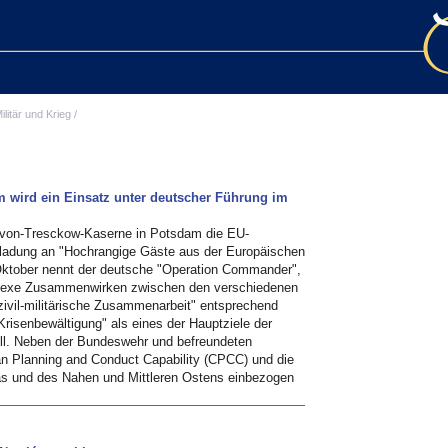
ilitär und Krieg
/
m wird ein Einsatz unter deutscher Führung im
-von-Tresckow-Kaserne in Potsdam die EU-
Einladung an "Hochrangige Gäste aus der Europäischen
Oktober nennt der deutsche "Operation Commander",
plexe Zusammenwirken zwischen den verschiedenen
"zivil-militärische Zusammenarbeit" entsprechend
isenbewältigung" als eines der Hauptziele der
oll. Neben der Bundeswehr und befreundeten
lian Planning and Conduct Capability (CPCC) und die
as und des Nahen und Mittleren Ostens einbezogen