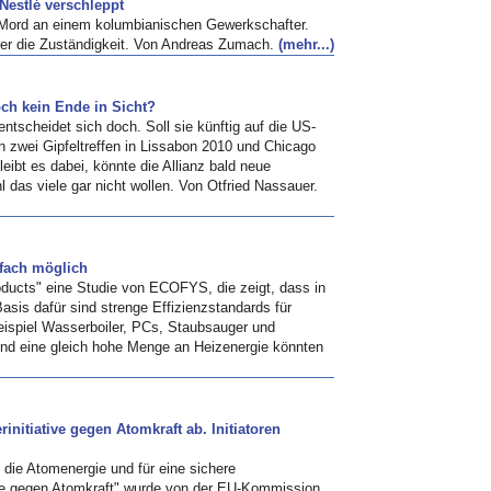
Nestlé verschleppt
n Mord an einem kolumbianischen Gewerkschafter.
ber die Zuständigkeit. Von Andreas Zumach.
(mehr...)
ch kein Ende in Sicht?
tscheidet sich doch. Soll sie künftig auf die US-
n zwei Gipfeltreffen in Lissabon 2010 und Chicago
eibt es dabei, könnte die Allianz bald neue
l das viele gar nicht wollen. Von Otfried Nassauer.
fach möglich
ducts" eine Studie von ECOFYS, die zeigt, dass in
sis dafür sind strenge Effizienzstandards für
ispiel Wasserboiler, PCs, Staubsauger und
und eine gleich hohe Menge an Heizenergie könnten
nitiative gegen Atomkraft ab. Initiatoren
n die Atomenergie und für eine sichere
me gegen Atomkraft" wurde von der EU-Kommission