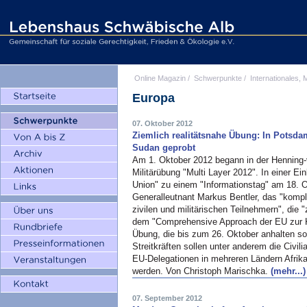
Online Magazin
/
Schwerpunkte
/
Internationales, M
Europa
07. Oktober 2012
Ziemlich realitätsnahe Übung: In Potsda
Sudan geprobt
Am 1. Oktober 2012 begann in der Henning
Militärübung "Multi Layer 2012". In einer 
Union" zu einem "Informationstag" am 18. 
Generalleutnant Markus Bentler, das "kom
zivilen und militärischen Teilnehmern", die 
dem "Comprehensive Approach der EU zur Kr
Übung, die bis zum 26. Oktober anhalten s
Streitkräften sollen unter anderem die Civi
EU-Delegationen in mehreren Ländern Afrik
werden. Von Christoph Marischka.
(mehr...)
07. September 2012