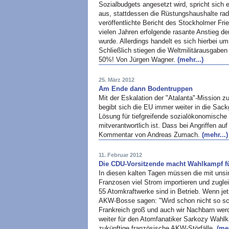
Sozialbudgets angesetzt wird, spricht sich
aus, stattdessen die Rüstungshaushalte ra
veröffentlichte Bericht des Stockholmer Frie
vielen Jahren erfolgende rasante Anstieg d
wurde. Allerdings handelt es sich hierbei 
Schließlich stiegen die Weltmilitärausgaben
50%! Von Jürgen Wagner.
(mehr...)
25. März 2012
Am Ende dann Bodentruppen
Mit der Eskalation der "Atalanta"-Mission z
begibt sich die EU immer weiter in die Sack
Lösung für tiefgreifende sozialökonomische
mitverantwortlich ist. Dass bei Angriffen auf
Kommentar von Andreas Zumach.
(mehr...)
11. Februar 2012
Die CDU-Vorsitzende macht Wahlkampf für
In diesen kalten Tagen müssen die mit uns
Franzosen viel Strom importieren und zugle
55 Atomkraftwerke sind in Betrieb. Wenn jetz
AKW-Bosse sagen: "Wird schon nicht so schl
Frankreich groß und auch wir Nachbarn wer
weiter für den Atomfanatiker Sarkozy Wahlk
zukünftige französische AKW-Störfälle.
(meh