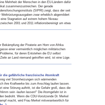
 eine Mehrheit der Menschen in den EU-Ländern dafür
dikal zusammenzustreichen. Der gerade
densforschungsinstituts (SIPRI) zeigt, dass der seit
er Weltrüstungsausgaben zwar erheblich abgemildert
um eine Stagnation auf extrem hohem Niveau:
 zwischen 2001 und 2011 inflationsbereinigt um etwa
ur Bekämpfung der Piraterie am Horn von Afrika
gasse einer vermeintlich möglichen militärischen
 Probleme, für deren Entstehen die EU selbst
 Ziele an Land niemand getroffen wird, ist eine Lüge.
 die gefährliche französische Atomkraft
innig viel Stromheizungen sich wärmenden
ich ihre Kraftwerke bis zum Anschlag laufen lassen.
t eine Störung auftritt, ist die Gefahr groß, dass die
imm sein -laufen lassen!" Die Atomgefahr ist in
den bedroht. Wenn die CDU-Vorsitzende Dr. Merkel
ampf macht, wird Frau Merkel mitverantwortlich für
r...)