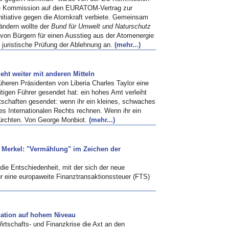
ie Kommission auf den EURATOM-Vertrag zur
nitiative gegen die Atomkraft verbiete. Gemeinsam
ändern wollte der
Bund für Umwelt und Naturschutz
von Bürgern für einen Ausstieg aus der Atomenergie
juristische Prüfung der Ablehnung an.
(mehr...)
eht weiter mit anderen Mitteln
rüheren Präsidenten von Liberia Charles Taylor eine
tigen Führer gesendet hat: ein hohes Amt verleiht
tschaften gesendet: wenn ihr ein kleines, schwaches
des Internationalen Rechts rechnen. Wenn ihr ein
efürchten. Von George Monbiot.
(mehr...)
 Merkel: "Vermählung" im Zeichen der
ie Entschiedenheit, mit der sich der neue
ür eine europaweite Finanztransaktionssteuer (FTS)
nation auf hohem Niveau
irtschafts- und Finanzkrise die Axt an den