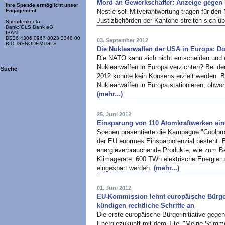
Mord an Gewerkschafter: Anzeige gegen 
Ihre Spende ermöglicht unser
Nestlé soll Mitverantwortung tragen für de
Engagement
Justizbehörden der Kantone streiten sich ü
Spendenkonto:
Bank: GLS Bank eG
IBAN:
DE36 4306 0967 8023 3348 00
03. September 2012
BIC: GENODEM1GLS
Die Nuklearwaffen der USA in Europa: Do
Die NATO kann sich nicht entscheiden und en
Nuklearwaffen in Europa verzichten? Bei de
Suche
2012 konnte kein Konsens erzielt werden. Bl
Nuklearwaffen in Europa stationieren, obwoh
(mehr...)
25. Juni 2012
Einsparung von 110 Atomkraftwerken ein
Soeben präsentierte die Kampagne "Coolpro
der EU enormes Einsparpotenzial besteht. Ba
energieverbrauchende Produkte, wie zum Be
Klimageräte: 600 TWh elektrische Energie 
eingespart werden.
(mehr...)
01. Juni 2012
EU-Kommission lehnt europäische Bürgeri
kündigen rechtliche Schritte an
Die erste europäische Bürgerinitiative gege
Energiezukunft mit dem Titel "Meine Stim