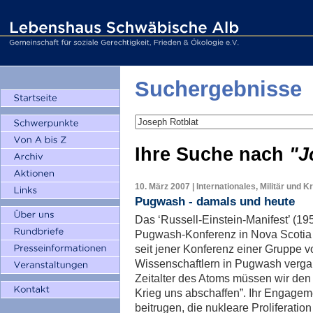
Suchergebnisse
Ihre Suche nach
"J
10. März 2007 | Internationales, Militär und K
Pugwash - damals und heute
Das ‘Russell-Einstein-Manifest’ (195
Pugwash-Konferenz in Nova Scotia (
seit jener Konferenz einer Gruppe v
Wissenschaftlern in Pugwash vergan
Zeitalter des Atoms müssen wir den 
Krieg uns abschaffen”. Ihr Engageme
beitrugen, die nukleare Proliferati