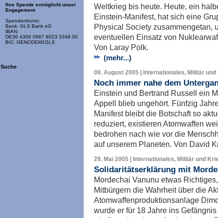
Weltkrieg bis heute. Heute, ein hal
Ihre Spende ermöglicht unser
Engagement
Einstein-Manifest, hat sich eine Gr
Spendenkonto:
Physical Society zusammengetan, u
Bank: GLS Bank eG
IBAN:
eventuellen Einsatz von Nuklearwaf
DE36 4306 0967 8023 3348 00
BIC: GENODEM1GLS
Von Laray Polk.
(mehr...)
Suche
08. August 2005 | Internationales, Militär und
Noch immer nahe dem Unterga
Einstein und Bertrand Russell ein M
Appell blieb ungehört. Fünfzig Jahr
Manifest bleibt die Botschaft so ak
reduziert, existieren Atomwaffen we
bedrohen nach wie vor die Menschh
auf unserem Planeten. Von David K
29. Mai 2005 | Internationales, Militär und Kri
Solidaritätserklärung mit Mord
Mordechai Vanunu etwas Richtiges, 
Mitbürgern die Wahrheit über die Ak
Atomwaffenproduktionsanlage Dimona
wurde er für 18 Jahre ins Gefängnis