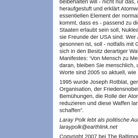
beibehalten will - nicht nur das,
heraufgestuft und erklärt Atom
essentiellen Element der normal
kommt, dass es - passend zu die
Staaten erlaubt sein soll, Nuklea
sie Freunde der USA sind. Wer 
gesonnen ist, soll - notfalls mi
sich in den Besitz derartiger W
Manifestes: ‘Von Mensch zu Men
daran, bleiben Sie menschlich,
Worte sind 2005 so aktuell, wie
1995 wurde Joseph Rotblat, g
Organisation, der Friedensnobelp
Bemühungen, die Rolle der Atom
reduzieren und diese Waffen lan
schaffen”.
Laray Polk lebt als politische Au
laraypolk@earthlink.net
Copyright 2007 bei The Baltimor