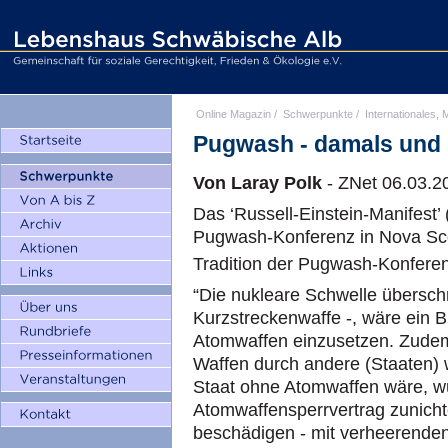
Online Magazin
/
Schwerpunkte
/
Internationales, M
Pugwash - damals und
Von Laray Polk
- ZNet 06.03.2
Das ‘Russell-Einstein-Manifest’ 
Pugwash-Konferenz in Nova Scot
Tradition der Pugwash-Konferen
“Die nukleare Schwelle überschr
Kurzstreckenwaffe -, wäre ein B
Atomwaffen einzusetzen. Zudem
Waffen durch andere (Staaten) w
Staat ohne Atomwaffen wäre, wü
Atomwaffensperrvertrag zunich
beschädigen - mit verheerenden