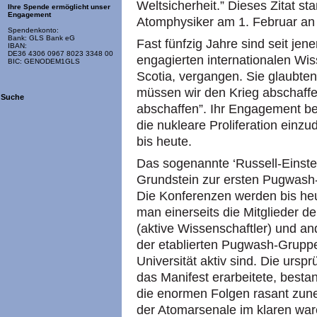
Weltsicherheit.” Dieses Zitat s
Ihre Spende ermöglicht unser
Engagement
Atomphysiker am 1. Februar an
Spendenkonto:
Bank: GLS Bank eG
Fast fünfzig Jahre sind seit je
IBAN:
DE36 4306 0967 8023 3348 00
engagierten internationalen Wi
BIC: GENODEM1GLS
Scotia, vergangen. Sie glaubten
müssen wir den Krieg abschaffe
Suche
abschaffen”. Ihr Engagement bew
die nukleare Proliferation einz
bis heute.
Das sogenannte ‘Russell-Einste
Grundstein zur ersten Pugwash-K
Die Konferenzen werden bis heu
man einerseits die Mitglieder 
(aktive Wissenschaftler) und and
der etablierten Pugwash-Grupp
Universität aktiv sind. Die urs
das Manifest erarbeitete, besta
die enormen Folgen rasant zu
der Atomarsenale im klaren ware